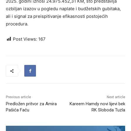
2025. godini iznosi 24.975.452,31 KM, što predstavlja
ozbiljan izazov u pogledu naplate i budžetskih gubitaka,
ali i signal za preispitivanje efikasnosti postojećih
procedura.
Post Views:
167
Previous article
Next article
Predložen pritvor za Amira
Kareem Hamdy novi lijevi bek
Pašića Faću
RK Sloboda Tuzla