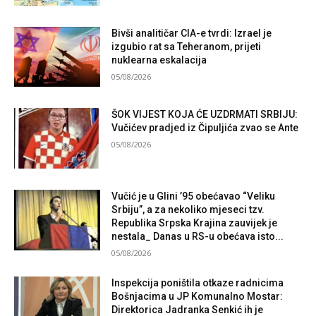
Bivši analitičar CIA-e tvrdi: Izrael je
izgubio rat sa Teheranom, prijeti
nuklearna eskalacija
05/08/2026
ŠOK VIJEST KOJA ĆE UZDRMATI SRBIJU:
Vučićev pradjed iz Čipuljića zvao se Ante
05/08/2026
Vučić je u Glini ’95 obećavao “Veliku
Srbiju”, a za nekoliko mjeseci tzv.
Republika Srpska Krajina zauvijek je
nestala_ Danas u RS-u obećava isto...
05/08/2026
Inspekcija poništila otkaze radnicima
Bošnjacima u JP Komunalno Mostar:
Direktorica Jadranka Senkić ih je