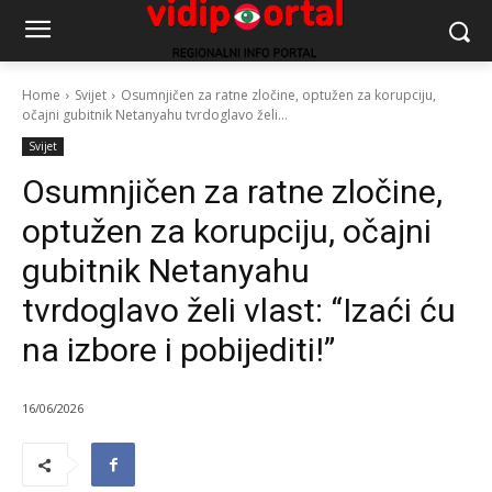
Home
Svijet
Osumnjičen za ratne zločine, optužen za korupciju,
očajni gubitnik Netanyahu tvrdoglavo želi...
Svijet
Osumnjičen za ratne zločine,
optužen za korupciju, očajni
gubitnik Netanyahu
tvrdoglavo želi vlast: “Izaći ću
na izbore i pobijediti!”
16/06/2026