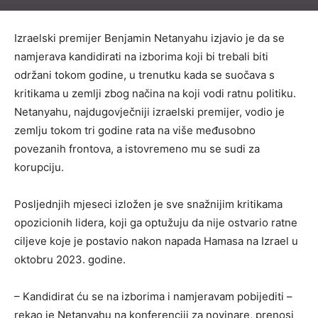
Izraelski premijer Benjamin Netanyahu izjavio je da se
namjerava kandidirati na izborima koji bi trebali biti
održani tokom godine, u trenutku kada se suočava s
kritikama u zemlji zbog načina na koji vodi ratnu politiku.
Netanyahu, najdugovječniji izraelski premijer, vodio je
zemlju tokom tri godine rata na više međusobno
povezanih frontova, a istovremeno mu se sudi za
korupciju.
Posljednjih mjeseci izložen je sve snažnijim kritikama
opozicionih lidera, koji ga optužuju da nije ostvario ratne
ciljeve koje je postavio nakon napada Hamasa na Izrael u
oktobru 2023. godine.
– Kandidirat ću se na izborima i namjeravam pobijediti –
rekao je Netanyahu na konferenciji za novinare, prenosi