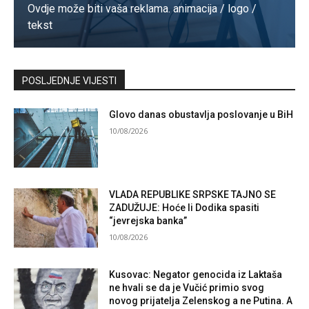
Ovdje može biti vaša reklama. animacija / logo /
tekst
Kontaktirajte nas
POSLJEDNJE VIJESTI
Glovo danas obustavlja poslovanje u BiH
10/08/2026
VLADA REPUBLIKE SRPSKE TAJNO SE
ZADUŽUJE: Hoće li Dodika spasiti
“jevrejska banka”
10/08/2026
Kusovac: Negator genocida iz Laktaša
ne hvali se da je Vučić primio svog
novog prijatelja Zelenskog a ne Putina. A