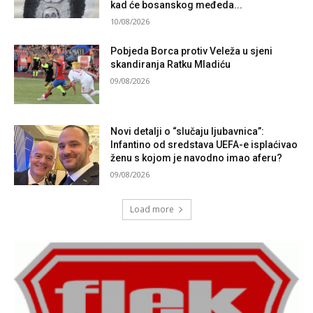
kad će bosanskog međeda...
10/08/2026
Pobjeda Borca protiv Veleža u sjeni
skandiranja Ratku Mladiću
09/08/2026
Novi detalji o “slučaju ljubavnica”:
Infantino od sredstava UEFA-e isplaćivao
ženu s kojom je navodno imao aferu?
09/08/2026
Load more