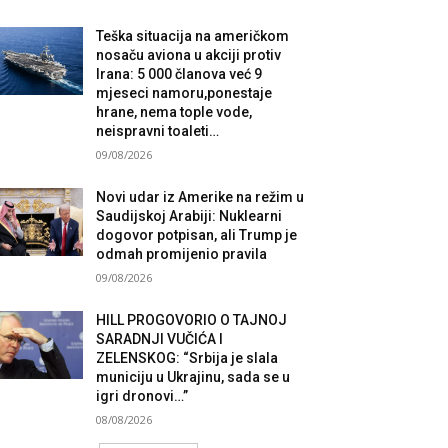
Teška situacija na američkom
nosaču aviona u akciji protiv
Irana: 5 000 članova već 9
mjeseci namoru,ponestaje
hrane, nema tople vode,
neispravni toaleti…
09/08/2026
Novi udar iz Amerike na režim u
Saudijskoj Arabiji: Nuklearni
dogovor potpisan, ali Trump je
odmah promijenio pravila
09/08/2026
HILL PROGOVORIO O TAJNOJ
SARADNJI VUČIĆA I
ZELENSKOG: “Srbija je slala
municiju u Ukrajinu, sada se u
igri dronovi…”
08/08/2026