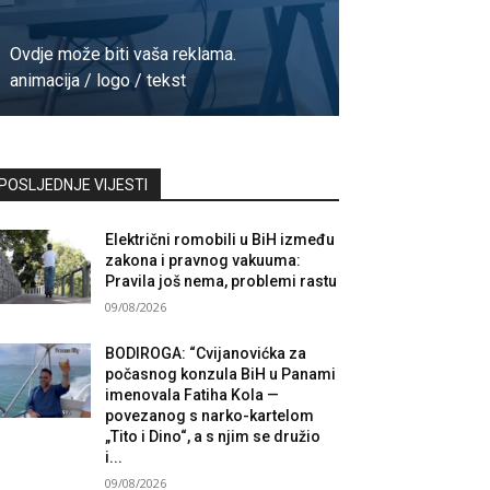
Ovdje može biti vaša reklama.
animacija / logo / tekst
Kontaktirajte nas
POSLJEDNJE VIJESTI
Električni romobili u BiH između
zakona i pravnog vakuuma:
Pravila još nema, problemi rastu
09/08/2026
BODIROGA: “Cvijanovićka za
počasnog konzula BiH u Panami
imenovala Fatiha Kola —
povezanog s narko-kartelom
„Tito i Dino“, a s njim se družio
i...
09/08/2026