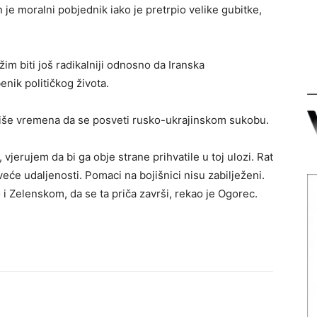
 je moralni pobjednik iako je pretrpio velike gubitke,
žim biti još radikalniji odnosno da Iranska
nik političkog života.
više vremena da se posveti rusko-ukrajinskom sukobu.
jerujem da bi ga obje strane prihvatile u toj ulozi. Rat
veće udaljenosti. Pomaci na bojišnici nisu zabilježeni.
 i Zelenskom, da se ta priča završi, rekao je Ogorec.