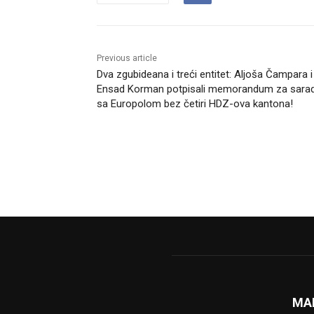
Previous article
Dva zgubideana i treći entitet: Aljoša Čampara i
Ensad Korman potpisali memorandum za sarad
sa Europolom bez četiri HDZ-ova kantona!
MA