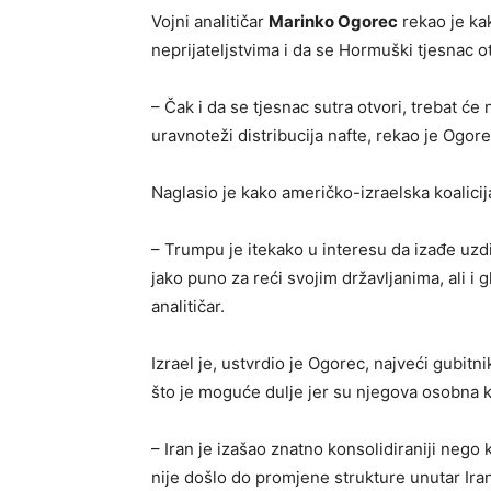
Vojni analitičar
Marinko Ogorec
rekao je kak
neprijateljstvima i da se Hormuški tjesnac ot
– Čak i da se tjesnac sutra otvori, trebat će
uravnoteži distribucija nafte, rekao je Ogore
Naglasio je kako američko-izraelska koalicija 
– Trumpu je itekako u interesu da izađe uzd
jako puno za reći svojim državljanima, ali i 
analitičar.
Izrael je, ustvrdio je Ogorec, najveći gubit
što je moguće dulje jer su njegova osobna ka
– Iran je izašao znatno konsolidiraniji nego 
nije došlo do promjene strukture unutar Irana 