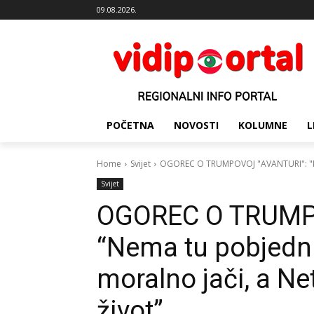
09.08.2026.
POČETNA
NOVOSTI
KOLUMNE
L
Home
Svijet
OGOREC O TRUMPOVOJ "AVANTURI": "Nema
Svijet
OGOREC O TRUMP
“Nema tu pobjednik
moralno jači, a N
život”