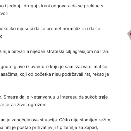
o i jednoj i drugoj strani odgovara da se prekine s
vori.
 nekoliko mjeseci da se promet normalizira i da se
c.
nije ostvarila nijedan strateški cilj agresijom na Iran.
ignute glave iz avanture koju je sam izazvao. Imat će
glasačima, koji od početka nisu podržavali rat, rekao je
nik. Smatra da je Netanyahuu u interesu da sukob traje
rijera i život ugroženi.
kad je započela ova situacija. Očito nije slomljen režim,
niti je postao prihvatljiviji tip zemlje za Zapad,