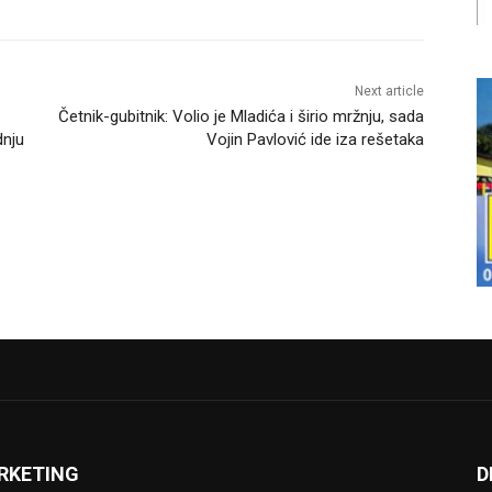
Next article
Četnik-gubitnik: Volio je Mladića i širio mržnju, sada
nju
Vojin Pavlović ide iza rešetaka
RKETING
D