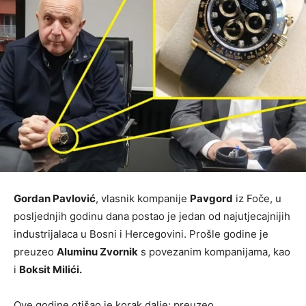
Gordan Pavlović
, vlasnik kompanije
Pavgord
iz Foče, u
posljednjih godinu dana postao je jedan od najutjecajnijih
industrijalaca u Bosni i Hercegovini. Prošle godine je
preuzeo
Aluminu Zvornik
s povezanim kompanijama, kao
i
Boksit Milići.
Ove godine otišao je korak dalje: preuzeo