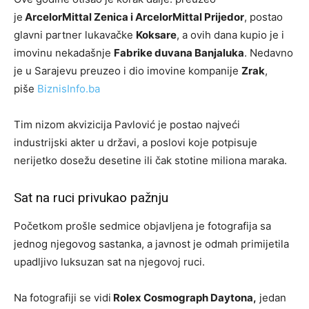
je
ArcelorMittal Zenica i ArcelorMittal Prijedor
, postao
glavni partner lukavačke
Koksare
, a ovih dana kupio je i
imovinu nekadašnje
Fabrike duvana Banjaluka
. Nedavno
je u Sarajevu preuzeo i dio imovine kompanije
Zrak
,
piše
BiznisInfo.ba
Tim nizom akvizicija Pavlović je postao najveći
industrijski akter u državi, a poslovi koje potpisuje
nerijetko dosežu desetine ili čak stotine miliona maraka.
Sat na ruci privukao pažnju
Početkom prošle sedmice objavljena je fotografija sa
jednog njegovog sastanka, a javnost je odmah primijetila
upadljivo luksuzan sat na njegovoj ruci.
Na fotografiji se vidi
Rolex Cosmograph Daytona,
jedan