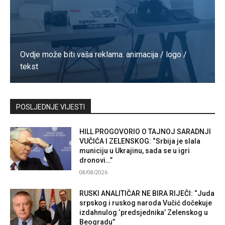
Ovdje može biti vaša reklama. animacija / logo /
tekst
Kontaktirajte nas
POSLJEDNJE VIJESTI
HILL PROGOVORIO O TAJNOJ SARADNJI
VUČIĆA I ZELENSKOG: “Srbija je slala
municiju u Ukrajinu, sada se u igri
dronovi…”
08/08/2026
RUSKI ANALITIČAR NE BIRA RIJEČI: “Juda
srpskog i ruskog naroda Vučić dočekuje
izdahnulog ‘predsjednika’ Zelenskog u
Beogradu”