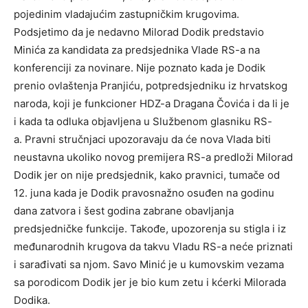
pojedinim vladajućim zastupničkim krugovima.
Podsjetimo da je nedavno Milorad Dodik predstavio
Minića za kandidata za predsjednika Vlade RS-a na
konferenciji za novinare. Nije poznato kada je Dodik
prenio ovlaštenja Pranjiću, potpredsjedniku iz hrvatskog
naroda, koji je funkcioner HDZ-a Dragana Čovića i da li je
i kada ta odluka objavljena u Službenom glasniku RS-
a. Pravni stručnjaci upozoravaju da će nova Vlada biti
neustavna ukoliko novog premijera RS-a predloži Milorad
Dodik jer on nije predsjednik, kako pravnici, tumače od
12. juna kada je Dodik pravosnažno osuđen na godinu
dana zatvora i šest godina zabrane obavljanja
predsjedničke funkcije. Takođe, upozorenja su stigla i iz
međunarodnih krugova da takvu Vladu RS-a neće priznati
i sarađivati sa njom. Savo Minić je u kumovskim vezama
sa porodicom Dodik jer je bio kum zetu i kćerki Milorada
Dodika.