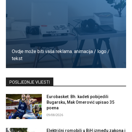
Ovdje može biti vaša reklama. animacija / logo /
tekst
Kontaktirajte nas
POSLJEDNJE VIJESTI
Eurobasket: Bh. kadeti pobijedili
Bugarsku, Mak Omerović upisao 35
poena
09/08/2026
Električni romobili u BiH između zakona i