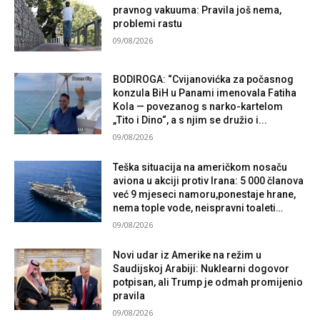
pravnog vakuuma: Pravila još nema,
problemi rastu
09/08/2026
BODIROGA: “Cvijanovićka za počasnog
konzula BiH u Panami imenovala Fatiha
Kola — povezanog s narko-kartelom
„Tito i Dino“, a s njim se družio i...
09/08/2026
Teška situacija na američkom nosaču
aviona u akciji protiv Irana: 5 000 članova
već 9 mjeseci namoru,ponestaje hrane,
nema tople vode, neispravni toaleti…
09/08/2026
Novi udar iz Amerike na režim u
Saudijskoj Arabiji: Nuklearni dogovor
potpisan, ali Trump je odmah promijenio
pravila
09/08/2026