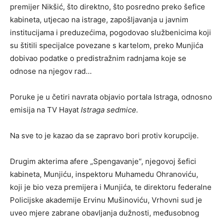
premijer Nikšić, što direktno, što posredno preko šefice
kabineta, utjecao na istrage, zapošljavanja u javnim
institucijama i preduzećima, pogodovao službenicima koji
su štitili specijalce povezane s kartelom, preko Munjića
dobivao podatke o predistražnim radnjama koje se
odnose na njegov rad…
Poruke je u četiri navrata objavio portala Istraga, odnosno
emisija na TV Hayat
Istraga sedmice.
Na sve to je kazao da se zapravo bori protiv korupcije.
Drugim akterima afere „Spengavanje“, njegovoj šefici
kabineta, Munjiću, inspektoru Muhamedu Ohranoviću,
koji je bio veza premijera i Munjića, te direktoru federalne
Policijske akademije Ervinu Mušinoviću, Vrhovni sud je
uveo mjere zabrane obavljanja dužnosti, međusobnog