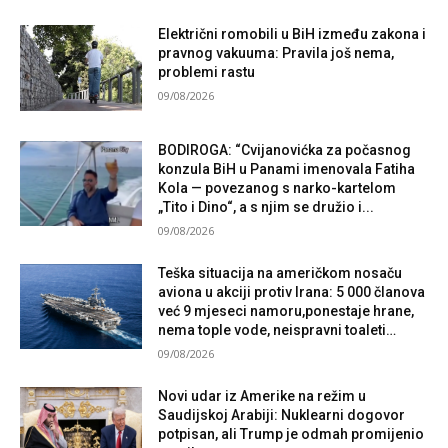
Električni romobili u BiH između zakona i
pravnog vakuuma: Pravila još nema,
problemi rastu
09/08/2026
BODIROGA: “Cvijanovićka za počasnog
konzula BiH u Panami imenovala Fatiha
Kola — povezanog s narko-kartelom
„Tito i Dino“, a s njim se družio i...
09/08/2026
Teška situacija na američkom nosaču
aviona u akciji protiv Irana: 5 000 članova
već 9 mjeseci namoru,ponestaje hrane,
nema tople vode, neispravni toaleti…
09/08/2026
Novi udar iz Amerike na režim u
Saudijskoj Arabiji: Nuklearni dogovor
potpisan, ali Trump je odmah promijenio