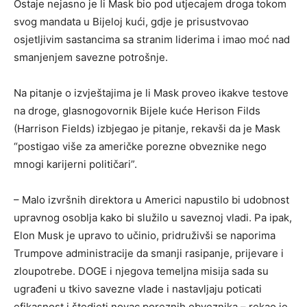
Ostaje nejasno je li Mask bio pod utjecajem droga tokom
svog mandata u Bijeloj kući, gdje je prisustvovao
osjetljivim sastancima sa stranim liderima i imao moć nad
smanjenjem savezne potrošnje.
Na pitanje o izvještajima je li Mask proveo ikakve testove
na droge, glasnogovornik Bijele kuće Herison Filds
(Harrison Fields) izbjegao je pitanje, rekavši da je Mask
“postigao više za američke porezne obveznike nego
mnogi karijerni političari”.
– Malo izvršnih direktora u Americi napustilo bi udobnost
upravnog osoblja kako bi služilo u saveznoj vladi. Pa ipak,
Elon Musk je upravo to učinio, pridruživši se naporima
Trumpove administracije da smanji rasipanje, prijevare i
zloupotrebe. DOGE i njegova temeljna misija sada su
ugrađeni u tkivo savezne vlade i nastavljaju poticati
efikasnost i štedjeti novac poreznih obveznika – rekao je