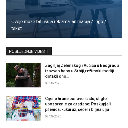
Ovdje može biti vaša reklama. animacija / logo /
tekst
Kontaktirajte nas
POSLJEDNJE VIJESTI
Zagrljaj Zelenskog i Vučića u Beogradu
izazvao haos u Srbiji,režimski mediji
dotakli dno…
08/08/2026
Cijene hrane ponovo rastu, stiglo
upozorenje za građane: Poskupjeli
pšenica, kukuruz, šećer i biljna ulja
08/08/2026