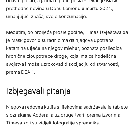
obaviti posao, a ja imam puno posla – rekao je Mask
prethodno novinaru Donu Lemonu u martu 2024.,
umanjujući značaj svoje konzumacije.
Međutim, do proljeća prošle godine, Times izvještava da
je Mask govorio suradnicima da njegova upotreba
ketamina utječe na njegov mjehur, poznata posljedica
hronične zloupotrebe droge, koja ima psihodelična
svojstva i može uzrokovati disocijaciju od stvarnosti,
prema DEA-i.
Izbjegavali pitanja
Njegova redovna kutija s lijekovima sadržavala je tablete
s oznakama Adderalla uz druge tvari, prema izvorima
Timesa koji su vidjeli fotografije spremnika.