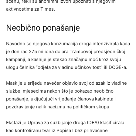
scenu, rekli su anonimni izvori upoznati s njegovim
aktivnostima za Times.
Neobično ponašanje
Navodno se njegova konzumacija droga intenzivirala kada
je donirao 275 miliona dolara Trampovoj predsjedničkoj
kampanji, a kasnije je stekao značajnu moć kroz svoju
ulogu čelnika “odjela za vladinu učinkovitost” ili DOGE-a.
Mask je u srijedu navečer objavio svoj odlazak iz vladine
službe, mjesecima nakon što je pokazao neobično
ponašanje, uključujući vrijeđanje članova kabineta i
pozdravljanje nalik nacizmu na političkom skupu.
Ekstazi je Uprava za suzbijanje droga (DEA) klasificirala
kao kontroliranu tvar iz Popisa I bez prihvaćene