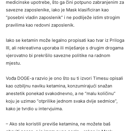
medicinske upotrebe, što ga čini potpuno zabranjenim za
savezne zaposlenike, iako je Mask klasificiran kao
“posebni vladin zaposlenik” i ne podliježe istim strogim
pravilima kao redovni zaposlenik.
Iako se ketamin može legalno propisati kao tvar iz Priloga
III, ali rekreativna uporaba ili miješanje s drugim drogama
vjerovatno bi prekršilo savezne politike na radnom
mjestu.
Vođa DOGE-a razvio je ono što su ti izvori Timesu opisali
kao ozbiljnu naviku ketamina, konzumirajući snažan
anestetik ponekad svakodnevno, a ne “malu količinu”
koju je uzimao “otprilike jednom svaka dvije sedmice”,
kako je tvrdio u intervjuima.
– Ako ste koristili previše ketamina, ne možete baš