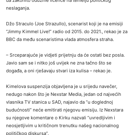
da zakonito oduzme licence na temelju političkog
neslaganja.
Džo Straculo (Joe Strazullo), scenarist koji je na emisiji
“Jimmy Kimmel Live!” radio od 2015. do 2021., rekao je za
BBC da među scenaristima vlada atmosfera straha.
– Srceparajuće je vidjeti prijetnju da će ostati bez posla.
Javio sam se i nitko još uvijek ne zna tačno što se
događa, a oni rješavaju stvari iza kulisa – rekao je.
Kimelova suspenzija objavljena je u srijedu navečer,
nedugo nakon što je Nexstar Media, jedan od najvećih
vlasnika TV stanica u SAD, najavio da “u doglednoj
budućnosti” neće emitirati njegovu emisiju. Iz Nexstara
su njegove komentare o Kirku nazvali “uvredljivim i
neosjetljivim u kritičnom trenutku našeg nacionalnog
političkog diskursa”.