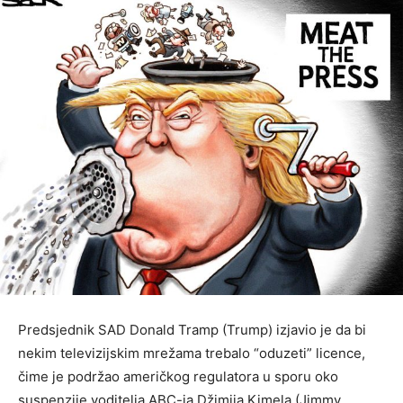
Predsjednik SAD Donald Tramp (Trump) izjavio je da bi
nekim televizijskim mrežama trebalo “oduzeti” licence,
čime je podržao američkog regulatora u sporu oko
suspenzije voditelja ABC-ja Džimija Kimela (Jimmy