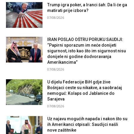
Trump igra poker, a Iranci šah: Da li će ga
matirati prije izbora?
07/08/2026
IRAN POSLAO OŠTRU PORUKU SAUDIJI:
“Papirni sporazum im neće donijeti
sigurnost, isto kao što im sigurnost nisu
donijele ni godine dodvoravanja
Amerikancima”
07/08/2026
U dijelu Federacije BiH gdje žive
Bošnjaci ceste su nikakve, a saobraćaj
nemoguć: Kolaps od Jablanice do
Sarajeva
07/08/2026
Uz najavu mogućih napada i nakon što su
ih Amerikanci otpisali: Saudijci našli
nove zaštitnike