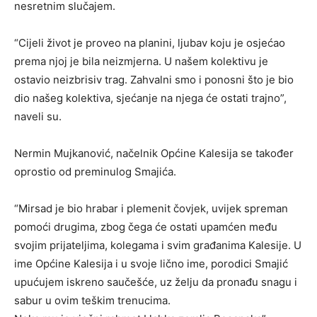
nesretnim slučajem.
“Cijeli život je proveo na planini, ljubav koju je osjećao
prema njoj je bila neizmjerna. U našem kolektivu je
ostavio neizbrisiv trag. Zahvalni smo i ponosni što je bio
dio našeg kolektiva, sjećanje na njega će ostati trajno”,
naveli su.
Nermin Mujkanović, načelnik Općine Kalesija se također
oprostio od preminulog Smajića.
“Mirsad je bio hrabar i plemenit čovjek, uvijek spreman
pomoći drugima, zbog čega će ostati upamćen među
svojim prijateljima, kolegama i svim građanima Kalesije. U
ime Općine Kalesija i u svoje lično ime, porodici Smajić
upućujem iskreno saučešće, uz želju da pronađu snagu i
sabur u ovim teškim trenucima.