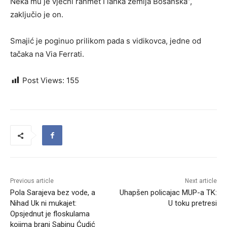
Neka mu je vječni rahmet I lahka zemlja Bosanska”,
zaključio je on.
Smajić je poginuo prilikom pada s vidikovca, jedne od
tačaka na Via Ferrati.
Post Views:
155
Previous article
Next article
Pola Sarajeva bez vode, a
Uhapšen policajac MUP-a TK:
Nihad Uk ni mukajet:
U toku pretresi
Opsjednut je floskulama
kojima brani Sabinu Ćudić