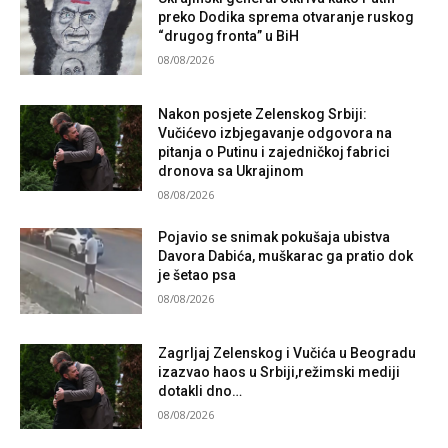
preko Dodika sprema otvaranje ruskog
“drugog fronta” u BiH
08/08/2026
Nakon posjete Zelenskog Srbiji:
Vučićevo izbjegavanje odgovora na
pitanja o Putinu i zajedničkoj fabrici
dronova sa Ukrajinom
08/08/2026
Pojavio se snimak pokušaja ubistva
Davora Dabića, muškarac ga pratio dok
je šetao psa
08/08/2026
Zagrljaj Zelenskog i Vučića u Beogradu
izazvao haos u Srbiji,režimski mediji
dotakli dno…
08/08/2026