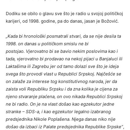
Dodiku se obilo o glavu sve što je radio u svojoj političkoj
karijeri, od 1998. godine, pa do danas, jasan je Božović.
„Kada bi hronološki posmatrali stvari, da se nije desila ta
1998. on danas u političkom smislu ne bi
postojao.
Vjerovatno bi se bavio nekim poslovima kao i
tada, vjerovatno bi prodavao na nekoj pijaci u Banjaluci ili
Laktašima ili Zagrebu jer od tamo dolazi sve što je ideja
svega što provodi vlast u Republici Srpskoj.
Najčešće se
on zalaže za interese tog konstitutivnog naroda, jer da
zaista voli Republiku Srpsku i da zna kolika je cijena za
njeno stvaranje plaćena, on ovo nikada Republici Srpskoj
ne bi radio.
On je na vlast došao kao egzekutor jedne
stranke – SDS-a, i kao egzekutor legalno izabranog
predsjednika Nikole Poplašena. Njega danas niko nije
došao da izbaci iz Palate predsjednika Republike Srpske“
,