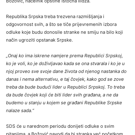
Božović, načelnik opštine Istočna Ilidža.
Republika Srpska treba trezvena razmišljanja i
odgovornost svih, a što se tiče prijevremenih izbora
odluke koje budu donosile stranke ne smiju na bilo koji
način ugroziti opstanak Srpske.
„Onaj ko ima iskrene namjere prema Republici Srpskoj,
ko je voli, ko je doživljavao kada se ona stvarala i ko je u
njoj proveo sve svoje dane života od njenog nastanka do
danas i nema alternativu, e taj čovjek, kako god se zove
treba da bude budući lider u Republici Srpskoj.
To treba
da bude čovjek koji će biti lider svih građana, a ne da
budemo u stanju u kojem se građani Republike Srpske
nalaze sada.“
SDS će u narednom periodu donijeti odluke o svim
pitanjima, a Božović navodi da bi stranka već početkom