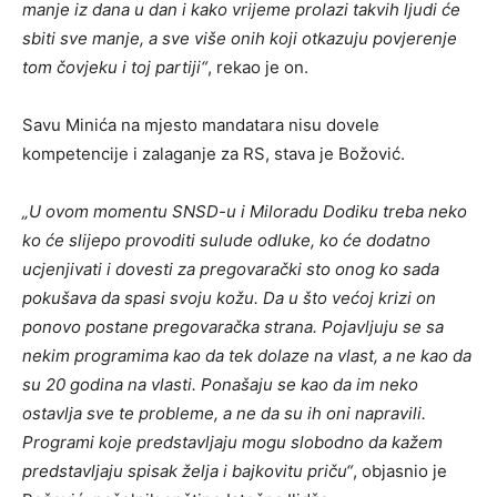
manje iz dana u dan i kako vrijeme prolazi takvih ljudi će
sbiti sve manje, a sve više onih koji otkazuju povjerenje
tom čovjeku i toj partiji“
, rekao je on.
Savu Minića na mjesto mandatara nisu dovele
kompetencije i zalaganje za RS, stava je Božović.
„U ovom momentu SNSD-u i Miloradu Dodiku treba neko
ko će slijepo provoditi sulude odluke, ko će dodatno
ucjenjivati i dovesti za pregovarački sto onog ko sada
pokušava da spasi svoju kožu.
Da u što većoj krizi on
ponovo postane pregovaračka strana. Pojavljuju se sa
nekim programima kao da tek dolaze na vlast, a ne kao da
su 20 godina na vlasti.
Ponašaju se kao da im neko
ostavlja sve te probleme, a ne da su ih oni napravili.
Programi koje predstavljaju mogu slobodno da kažem
predstavljaju spisak želja i bajkovitu priču“
, objasnio je