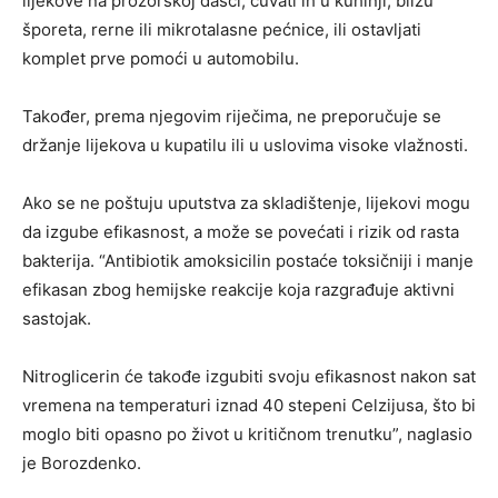
lijekove na prozorskoj dasci, čuvati ih u kuhinji, blizu
šporeta, rerne ili mikrotalasne pećnice, ili ostavljati
komplet prve pomoći u automobilu.
Također, prema njegovim riječima, ne preporučuje se
držanje lijekova u kupatilu ili u uslovima visoke vlažnosti.
Ako se ne poštuju uputstva za skladištenje, lijekovi mogu
da izgube efikasnost, a može se povećati i rizik od rasta
bakterija. “Antibiotik amoksicilin postaće toksičniji i manje
efikasan zbog hemijske reakcije koja razgrađuje aktivni
sastojak.
Nitroglicerin će takođe izgubiti svoju efikasnost nakon sat
vremena na temperaturi iznad 40 stepeni Celzijusa, što bi
moglo biti opasno po život u kritičnom trenutku”, naglasio
je Borozdenko.