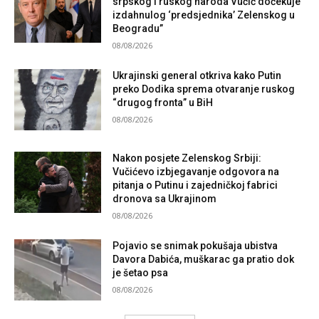
srpskog i ruskog naroda Vučić dočekuje
izdahnulog ‘predsjednika’ Zelenskog u
Beogradu”
08/08/2026
Ukrajinski general otkriva kako Putin
preko Dodika sprema otvaranje ruskog
“drugog fronta” u BiH
08/08/2026
Nakon posjete Zelenskog Srbiji:
Vučićevo izbjegavanje odgovora na
pitanja o Putinu i zajedničkoj fabrici
dronova sa Ukrajinom
08/08/2026
Pojavio se snimak pokušaja ubistva
Davora Dabića, muškarac ga pratio dok
je šetao psa
08/08/2026