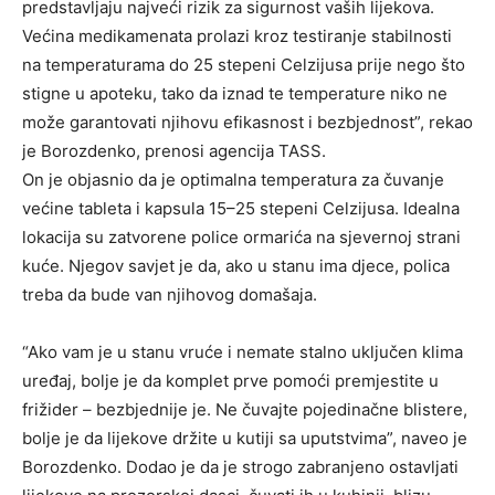
predstavljaju najveći rizik za sigurnost vaših lijekova.
Većina medikamenata prolazi kroz testiranje stabilnosti
na temperaturama do 25 stepeni Celzijusa prije nego što
stigne u apoteku, tako da iznad te temperature niko ne
može garantovati njihovu efikasnost i bezbjednost”, rekao
je Borozdenko, prenosi agencija TASS.
On je objasnio da je optimalna temperatura za čuvanje
većine tableta i kapsula 15–25 stepeni Celzijusa. Idealna
lokacija su zatvorene police ormarića na sjevernoj strani
kuće. Njegov savjet je da, ako u stanu ima djece, polica
treba da bude van njihovog domašaja.
“Ako vam je u stanu vruće i nemate stalno uključen klima
uređaj, bolje je da komplet prve pomoći premjestite u
frižider – bezbjednije je. Ne čuvajte pojedinačne blistere,
bolje je da lijekove držite u kutiji sa uputstvima”, naveo je
Borozdenko. Dodao je da je strogo zabranjeno ostavljati