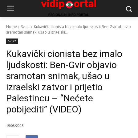
Home
Svijet
Kukavički cionista bez imalo ljudskosti: Ben-Gvir objavio
sramotan snimak, ušao u izraelski...
Svijet
Kukavički cionista bez imalo
ljudskosti: Ben-Gvir objavio
sramotan snimak, ušao u
izraelski zatvor i prijetio
Palestincu – “Nećete
pobijediti” (VIDEO)
15/08/2025