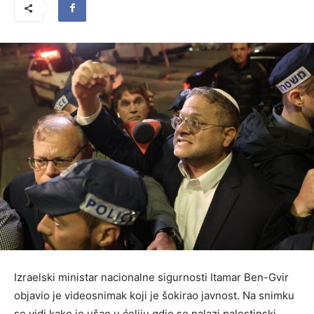
Izraelski ministar nacionalne sigurnosti Itamar Ben-Gvir
objavio je videosnimak koji je šokirao javnost. Na snimku
se vidi kako je ušao u ćeliju gdje se nalazi palestinski