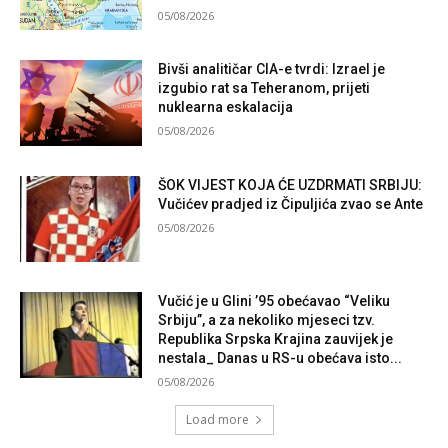
05/08/2026
Bivši analitičar CIA-e tvrdi: Izrael je
izgubio rat sa Teheranom, prijeti
nuklearna eskalacija
05/08/2026
ŠOK VIJEST KOJA ĆE UZDRMATI SRBIJU:
Vučićev pradjed iz Čipuljića zvao se Ante
05/08/2026
Vučić je u Glini ’95 obećavao “Veliku
Srbiju”, a za nekoliko mjeseci tzv.
Republika Srpska Krajina zauvijek je
nestala_ Danas u RS-u obećava isto...
05/08/2026
Load more