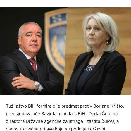
Tužilaštvo BiH formiralo je predmet protiv Borjane Krišto,
predsjedavajuće Savjeta ministara BiH i Darka Ćuluma,
direktora Državne agencije za istrage i zaštitu (SIPA), a
osnovu krivične prijave koju su podnijeli državni