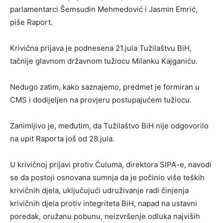
parlamentarci Šemsudin Mehmedović i Jasmin Emrić,
piše Raport.
Krivična prijava je podnesena 21.jula Tužilaštvu BiH,
tačnije glavnom državnom tužiocu Milanku Kajganiću.
Nedugo zatim, kako saznajemo, predmet je formiran u
CMS i dodijeljen na provjeru postupajućem tužiocu.
Zanimljivo je, međutim, da Tužilaštvo BiH nije odgovorilo
na upit Raporta još od 28.jula.
U krivičnoj prijavi protiv Ćuluma, direktora SIPA-e, navodi
se da postoji osnovana sumnja da je počinio više teških
krivičnih djela, uključujući udruživanje radi činjenja
krivičnih djela protiv integriteta BiH, napad na ustavni
poredak, oružanu pobunu, neizvršenje odluka najviših