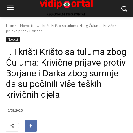
Home
Novosti
... I krišti Krišto sa tuluma zbog Ćuluma: Krivične
prijave protiv Borjane...
Novosti
… I krišti Krišto sa tuluma zbog
Ćuluma: Krivične prijave protiv
Borjane i Darka zbog sumnje
da su počinili više teških
krivičnih djela
13/08/2025