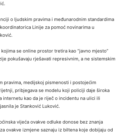
ić.
nciji o ljudskim pravima i međunarodnim standardima
i koordinatorica Linije za pomoć novinarima u
ković.
ojima se online prostor tretira kao “javno mjesto”
zije pokušavaju rješavati represivnim, a ne sistemskim
im pravima, medijskoj pismenosti i postojećim
etnji, pribjegava se modelu koji policiji daje široka
internetu kao da je riječ o incidentu na ulici ili
jasnila je Stanković Luković.
općinska vijeća ovakve odluke donose bez znanja
 za ovakve izmjene saznaju iz biltena koje dobijaju od