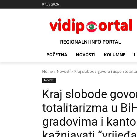
07.08.2026.
POČETNA
NOVOSTI
KOLUMNE
L
Home
Novosti
Kraj slobode govora i uspon totalitar
Novosti
Kraj slobode govo
totalitarizma u Bi
gradovima i kanto
kažnjavati “vrijeđ