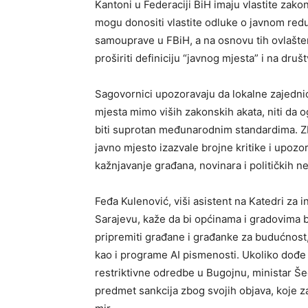
Kantoni u Federaciji BiH imaju vlastite zako
mogu donositi vlastite odluke o javnom redu
samouprave u FBiH, a na osnovu tih ovlašte
proširiti definiciju “javnog mjesta” i na dru
Sagovornici upozoravaju da lokalne zajedni
mjesta mimo viših zakonskih akata, niti da 
biti suprotan međunarodnim standardima. Zb
javno mjesto izazvale brojne kritike i upozo
kažnjavanje građana, novinara i političkih ne
Feđa Kulenović, viši asistent na Katedri za 
Sarajevu, kaže da bi općinama i gradovima 
pripremiti građane i građanke za budućnost
kao i programe AI pismenosti. Ukoliko dođe 
restriktivne odredbe u Bugojnu, ministar Šeči
predmet sankcija zbog svojih objava, koje z