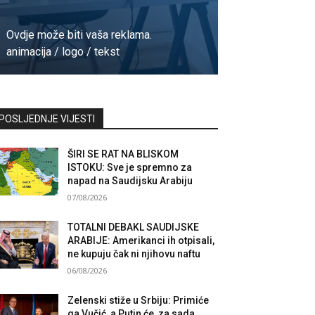
Ovdje može biti vaša reklama.
animacija / logo / tekst
Kontaktirajte nas
POSLJEDNJE VIJESTI
ŠIRI SE RAT NA BLISKOM
ISTOKU: Sve je spremno za
napad na Saudijsku Arabiju
07/08/2026
TOTALNI DEBAKL SAUDIJSKE
ARABIJE: Amerikanci ih otpisali,
ne kupuju čak ni njihovu naftu
06/08/2026
Zelenski stiže u Srbiju: Primiće
ga Vučić, a Putin će, za sada,