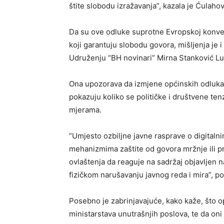
štite slobodu izražavanja”, kazala je Ćulahov
Da su ove odluke suprotne Evropskoj konve
koji garantuju slobodu govora, mišljenja je 
Udruženju “BH novinari” Mirna Stanković Lu
Ona upozorava da izmjene općinskih odluka k
pokazuju koliko se političke i društvene ten
mjerama.
“Umjesto ozbiljne javne rasprave o digitaln
mehanizmima zaštite od govora mržnje ili prij
ovlaštenja da reaguje na sadržaj objavljen na 
fizičkom narušavanju javnog reda i mira”, po
Posebno je zabrinjavajuće, kako kaže, što 
ministarstava unutrašnjih poslova, te da oni