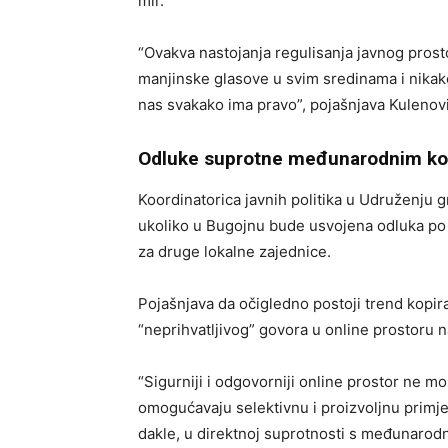
mir.
“Ovakva nastojanja regulisanja javnog pros
manjinske glasove u svim sredinama i nikako
nas svakako ima pravo”, pojašnjava Kulenovi
Odluke suprotne međunarodnim ko
Koordinatorica javnih politika u Udruženju 
ukoliko u Bugojnu bude usvojena odluka po u
za druge lokalne zajednice.
Pojašnjava da očigledno postoji trend kopiran
“neprihvatljivog” govora u online prostoru n
“Sigurniji i odgovorniji online prostor ne mo
omogućavaju selektivnu i proizvoljnu primje
dakle, u direktnoj suprotnosti s međunarod