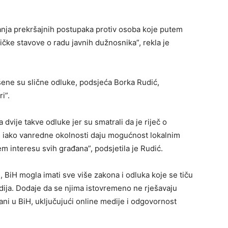
nja prekršajnih postupaka protiv osoba koje putem
tičke stavove o radu javnih dužnosnika”, rekla je
ne su slične odluke, podsjeća Borka Rudić,
i”.
dvije takve odluke jer su smatrali da je riječ o
, iako vanredne okolnosti daju mogućnost lokalnim
em interesu svih građana”, podsjetila je Rudić.
, BiH mogla imati sve više zakona i odluka koje se tiču
dija. Dodaje da se njima istovremeno ne rješavaju
ani u BiH, uključujući online medije i odgovornost