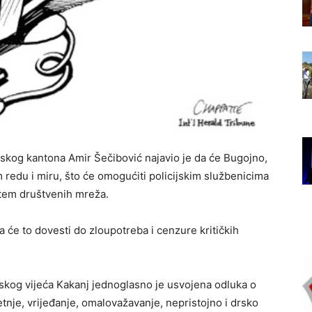
skog kantona Amir Šečibović najavio je da će Bugojno,
 redu i miru, što će omogućiti policijskim službenicima
utem društvenih mreža.
a će to dovesti do zloupotreba i cenzure kritičkih
nskog vijeća Kakanj jednoglasno je usvojena odluka o
tnje, vrijeđanje, omalovažavanje, nepristojno i drsko