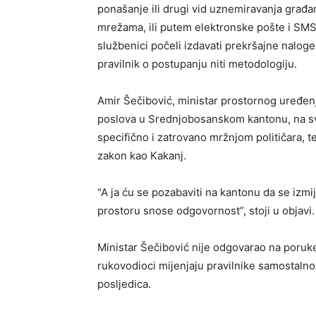
ponašanje ili drugi vid uznemiravanja građan
mrežama, ili putem elektronske pošte i SMS po
službenici počeli izdavati prekršajne naloge
pravilnik o postupanju niti metodologiju.
Amir Šečibović, ministar prostornog uređenja
poslova u Srednjobosanskom kantonu, na sv
specifično i zatrovano mržnjom političara, t
zakon kao Kakanj.
“A ja ću se pozabaviti na kantonu da se izmi
prostoru snose odgovornost”, stoji u objavi.
Ministar Šečibović nije odgovarao na poruke
rukovodioci mijenjaju pravilnike samostalno, 
posljedica.