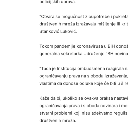
policijskih uprava.
“Otvara se mogućnost zloupotrebe i pokreta
društvenih mreža izražavaju mišljenje ili kri
Stanković Luković.
Tokom pandemije koronavirusa u BiH donoše
generalna sekretarka Udruženje “BH novinar
“Tada je Institucija ombudsmena reagirala na 
ograničavanju prava na slobodu izražavanja
vlastima da donose odluke koje će biti u šir
Kaže da bi, ukoliko se ovakva praksa nastavi
ograničavanja prava i sloboda novinara i me
stvarni problemi koji nisu adekvatno regulis
društvenih mreža.