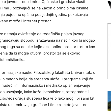
ne o javnom redu i miru. Općinske i gradske vlasti
 i miru pozivajući se na Zakon o principima lokalne
nja pojedine općine posljednjih godina pokušavaju
štvene mreže i internet prostor.
ce nemaju ovlaštenje da redefinišu pojam javnog
ograničavaju slobodu izražavanja na način koji bi mogao
og toga su odluke kojima se online prostor tretira kao
renja da bi mogle otvoriti prostor za selektivno
istomišljenika.
informacijske nauke Filozofskog fakulteta Univerziteta u
bilo mnogo bolje da sredstva ulože u programe koji će
, nudeći im informacijsko i medijsko opismenjavanje,
do usvajanja, kako kaže, besmislene, retrogradne i
bović i druga službena lica vrlo lako mogli bi sami biti
aista uznemiravaju građane i time remete javni red i