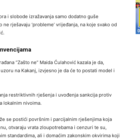
tora i slobode izražavanja samo dodatno guše
 ne rješavaju ‘probleme’ vrijeđanja, na koje svako od
ć.
nvencijama
građana “Zašto ne” Maida Ćulahović kazala je da,
zoru na Kakanj, izvjesno je da će to postati model i
ja restriktivnih rješenja i uvođenja sankcija protiv
a lokalnim nivoima.
že se postići površnim i parcijalnim rješenjima koja
nu, otvaraju vrata zloupotrebama i cenzuri te su,
nim standardima, ali i domaćim zakonskim okvirima koji