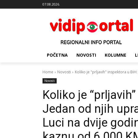
07.08.2026.
POČETNA
NOVOSTI
KOLUMNE
L
Home
Novosti
Koliko je "prljavih" inspektora u BiH
Novosti
Koliko je “prljavih
Jedan od njih upr
Luci na dvije godi
kaznu od 6.000 K