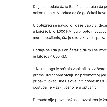
Dalje se dodaje da je Babić bio istrajan da 
nakon toga M.M. rekao da će ga čekati kover
U optužnici se navodilo i da je Babić 8. de
u kojoj je bilo 1.000 KM, da bi potom pozvao 
mene potcijenio, šta je ovo u koverti, pa za 
Dodaje se i da je Babić tražio da mu se izn
je bilo još 4.000 KM.
– Nakon toga je sačinio zapisnik o izvršen
prema utvrđenom stanju na predmetnoj parcel
pribaviti lokacijske uslove, niti građevinsk
postupanje – zaključeno je u optužnici.
Presuda nije pravosnažna i dozvoljena je 