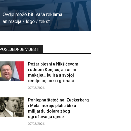
Ovdje može biti vaša reklama.
animacija / logo / tekst
Kontaktirajte nas
POSLJEDNJE VIJESTI
Požar bjesni u Nikšićevom
rodnom Konjicu, ali on ni
mukajet… kulira u svojoj
omiljenoj pozi i grimasi
07/08/2026
Pohlepna štetočina: Zuckerberg
i Meta moraju platiti blizu
milijardu dolara zbog
ugrožavanja djece
07/08/2026