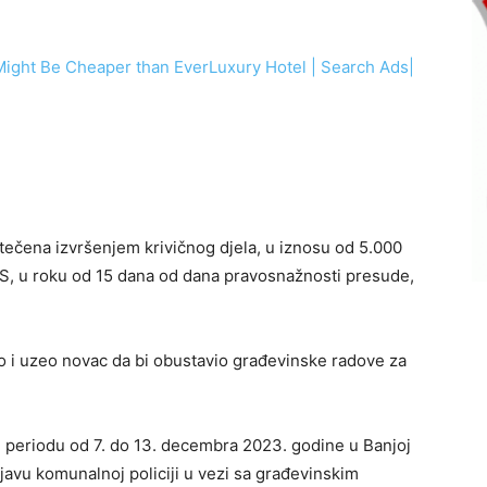
Might Be Cheaper than Ever
Luxury Hotel | Search Ads
|
tečena izvršenjem krivičnog djela, u iznosu od 5.000
 RS, u roku od 15 dana od dana pravosnažnosti presude,
žio i uzeo novac da bi obustavio građevinske radove za
 u periodu od 7. do 13. decembra 2023. godine u Banjoj
javu komunalnoj policiji u vezi sa građevinskim