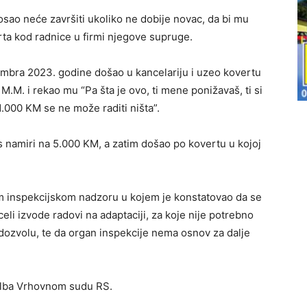
posao neće završiti ukoliko ne dobije novac, da bi mu
ta kod radnice u firmi njegove supruge.
cembra 2023. godine došao u kancelariju i uzeo kovertu
M.M. i rekao mu “Pa šta je ovo, ti mene ponižavaš, ti si
1.000 KM se ne može raditi ništa”.
os namiri na 5.000 KM, a zatim došao po kovertu u kojoj
om inspekcijskom nadzoru u kojem je konstatovao da se
i izvode radovi na adaptaciji, za koje nije potrebno
u dozvolu, te da organ inspekcije nema osnov za dalje
žalba Vrhovnom sudu RS.