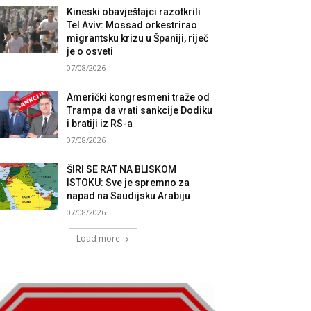
Kineski obavještajci razotkrili
Tel Aviv: Mossad orkestrirao
migrantsku krizu u Španiji, riječ
je o osveti
07/08/2026
Američki kongresmeni traže od
Trampa da vrati sankcije Dodiku
i bratiji iz RS-a
07/08/2026
ŠIRI SE RAT NA BLISKOM
ISTOKU: Sve je spremno za
napad na Saudijsku Arabiju
07/08/2026
Load more