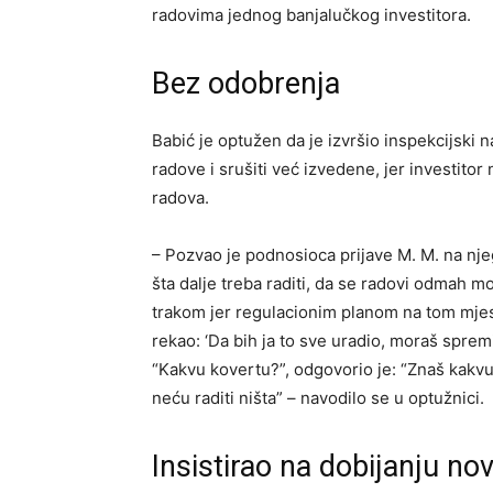
radovima jednog banjalučkog investitora.
Bez odobrenja
Babić je optužen da je izvršio inspekcijski n
radove i srušiti već izvedene, jer investit
radova.
– Pozvao je podnosioca prijave M. M. na njeg
šta dalje treba raditi, da se radovi odmah mo
trakom jer regulacionim planom na tom mje
rekao: ‘Da bih ja to sve uradio, moraš spremi
“Kakvu kovertu?”, odgovorio je: “Znaš kakvu 
neću raditi ništa” – navodilo se u optužnici.
Insistirao na dobijanju no