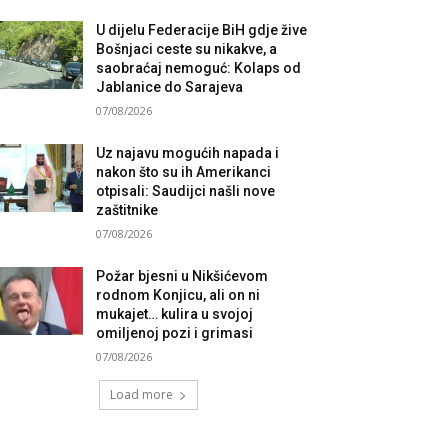
U dijelu Federacije BiH gdje žive
Bošnjaci ceste su nikakve, a
saobraćaj nemoguć: Kolaps od
Jablanice do Sarajeva
07/08/2026
Uz najavu mogućih napada i
nakon što su ih Amerikanci
otpisali: Saudijci našli nove
zaštitnike
07/08/2026
Požar bjesni u Nikšićevom
rodnom Konjicu, ali on ni
mukajet… kulira u svojoj
omiljenoj pozi i grimasi
07/08/2026
Load more