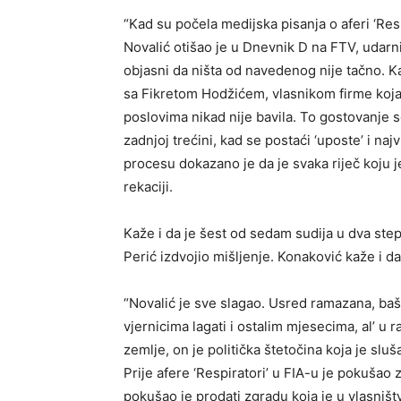
“Kad su počela medijska pisanja o aferi ‘Resp
Novalić otišao je u Dnevnik D na FTV, udarni
objasni da ništa od navedenog nije tačno. K
sa Fikretom Hodžićem, vlasnikom firme koja j
poslovima nikad nije bavila. To gostovanje 
zadnjoj trećini, kad se postaći ‘uposte’ i n
procesu dokazano je da je svaka riječ koju j
rekaciji.
Kaže i da je šest od sedam sudija u dva ste
Perić izdvojio mišljenje. Konaković kaže i d
“Novalić je sve slagao. Usred ramazana, baš
vjernicima lagati i ostalim mjesecima, al’ u
zemlje, on je politička štetočina koja je sluša
Prije afere ‘Respiratori’ u FIA-u je pokušao 
pokušao je prodati zgradu koja je u vlasništ