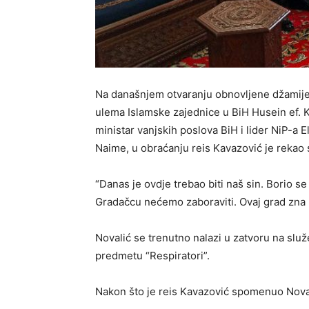
Na današnjem otvaranju obnovljene džamije 
ulema Islamske zajednice u BiH Husein ef. 
ministar vanjskih poslova BiH i lider NiP-a 
Naime, u obraćanju reis Kavazović je rekao 
“Danas je ovdje trebao biti naš sin. Borio se
Gradačcu nećemo zaboraviti. Ovaj grad zna p
Novalić se trenutno nalazi u zatvoru na sl
predmetu “Respiratori”.
Nakon što je reis Kavazović spomenuo Novalić