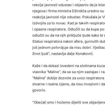
rekcije javnosti odustao i objasnio da je kć
njegova i firma ministra Džindića uredno su 
reakcija javnosti nije odustao. Pokušala je V
izdvojila za to novac. Kad je takvih respira
i opasne respiratore. Odlučili su da kupe po 
odlučili su da na njih priključe ljude kako bi
Status respiratora nakon afere, gurnutih du
još jednom potvrdjuje da nisu dobri. Vještac
život ljudi”, nastavlja dalje Konaković.
Kaže i da dokazi izvedeni na stotinama kuca
vlasnika “Maline”, da se sa njim sastajao i 
“Malina” dobije dozvole za uvoz respiratora
stvarne i realne cijene, da nisu invazivni i 
govorio.
“Obećali smo i hoćemo dijeliti sve objavlj