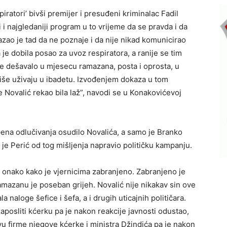
iratori’ bivši premijer i presuđeni kriminalac Fadil
 i najgledaniji program u to vrijeme da se pravda i da
azao je tad da ne poznaje i da nije nikad komunicirao
e dobila posao za uvoz respiratora, a ranije se tim
se dešavalo u mjesecu ramazana, posta i oprosta, u
ajviše uživaju u ibadetu. Izvođenjem dokaza u tom
e Novalić rekao bila laž”, navodi se u Konakovićevoj
pena odlučivanja osudilo Novalića, a samo je Branko
a je Perić od tog mišljenja napravio političku kampanju.
 onako kako je vjernicima zabranjeno. Zabranjeno je
 ramazanu je poseban grijeh. Novalić nije nikakav sin ove
la naloge šefice i šefa, a i drugih uticajnih političara.
zaposliti kćerku pa je nakon reakcije javnosti odustao,
vu firme njegove kćerke i ministra Džindića pa je nakon