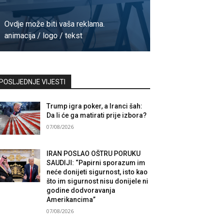
Ovdje može biti vaša reklama.
animacija / logo / tekst
Kontaktirajte nas
POSLJEDNJE VIJESTI
Trump igra poker, a Iranci šah:
Da li će ga matirati prije izbora?
07/08/2026
IRAN POSLAO OŠTRU PORUKU
SAUDIJI: “Papirni sporazum im
neće donijeti sigurnost, isto kao
što im sigurnost nisu donijele ni
godine dodvoravanja
Amerikancima”
07/08/2026