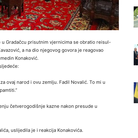
u Gradačcu prisutnim vjernicima se obratio reisul-
Kavazović, a na dio njegovog govora je reagovao
Elmedin Konaković.
sljedeće:
 za ovaj narod i ovu zemlju. Fadil Novalić. To mi u
amtiti.”
uženju četverogodišnje kazne nakon presude u
a, uslijedila je i reakcija Konakovića.