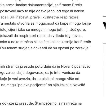
erka samo ‘imalac dokumentacije’, sa firmom Pretis
poslovale iako to nije dozvoljeno, od toga ni nakon
lada FBiH nabaviti prave i kvalitetne respiratore,
tora nestalo otvorila se mogućnost da kupe mnogo lošije
istoj cijeni iako su mnogo, mnogo jeftiniji. Još gore,
 dokazali da respiratori rade i da vrijede tog novca.
boko u neko mračno skladište i nikad kasnije korištenih
i su tokom sudjenja dokazali da su opasni po zdravlje i
nih stranica presude potvrđuju da je Novalić poznavao
razgovarao, da je dogovarao, da je intervenisao da
 koje je već uvezla, da su plaćeni mnogo više od
da ne mogu “po dva pacijenta” na njih kako je Novalić
ene dokaze iz presude. Štampaćemo, a na mrežama