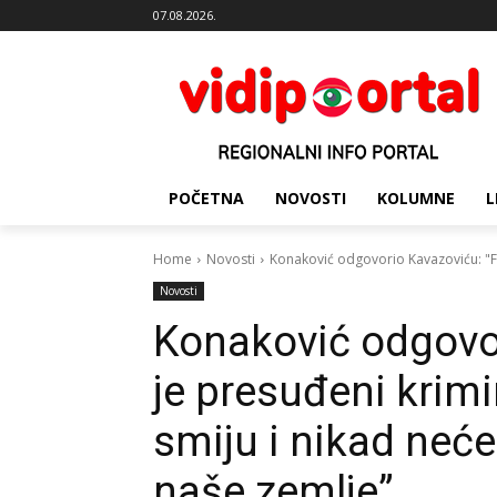
07.08.2026.
POČETNA
NOVOSTI
KOLUMNE
L
Home
Novosti
Konaković odgovorio Kavazoviću: "Fadi
Novosti
Konaković odgovor
je presuđeni krimi
smiju i nikad neće 
naše zemlje”