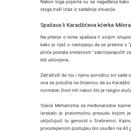
Nakon toga pojavila su se nagađanja kako 
stoga traži izlaz iz sadašnje situacije.
Spašava li Karadžićeva kćerka Milor
Na pitanje o tome spašava li svojim istupo
kako je riječ o nastojanju da se prekine s 
ploča postala sredstvom “zabrinjavajućih zak
biti uklonjena.
Zatraživši da nju i njenu porodicu svi sada 
ona se potužila na činjenicu da su Karadžić
normalan život niti nakon što je njegov sl
Vijeće Mehanizma za međunarodne kaznene
izrekalo je pravomoćnu presudu kojom je 
uključujući tu genocid u Srebrenici. Kaz
prvostepenom postupku bio osuđen na 40 g