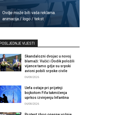
Ovdje može biti vaša reklama.
animacija / logo / tekst
Kontaktirajte nas
POSLJEDNJE VIJESTI
Skandalozni dvojac u novoj
blamaži: Vučić i Dodik položili
vijence tamo gdje su srpski
avioni pobili srpske civile
06/08/2026
Uefa ostaje pri prijetnji
bojkotom Fifa takmičenja
uprkos izvinjenju Infantina
06/08/2026
Protest zbog opasne vožnje