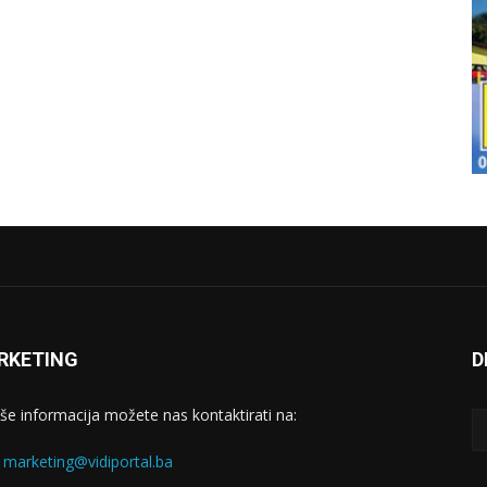
RKETING
D
iše informacija možete nas kontaktirati na:
:
marketing@vidiportal.ba