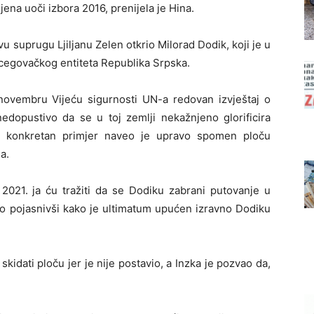
ena uoči izbora 2016, prenijela je Hina.
u suprugu Ljiljanu Zelen otkrio Milorad Dodik, koji je u
cegovačkog entiteta Republika Srpska.
 novembru Vijeću sigurnosti UN-a redovan izvještaj o
edopustivo da se u toj zemlji nekažnjeno glorificira
o konkretan primjer naveo je upravo spomen ploču
a.
2021. ja ću tražiti da se Dodiku zabrani putovanje u
zko pojasnivši kako je ultimatum upućen izravno Dodiku
skidati ploču jer je nije postavio, a Inzka je pozvao da,