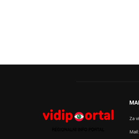
MA
Za v
Mail