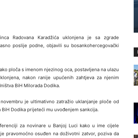
nca Radovana Karadžića uklonjena je sa zgrade
sno poslije podne, objavili su bosankohercegovački
 kako ploča s imenom njezinog oca, postavljena na ulazu
klonjena, nakon ranije upućenih zahtjeva za njenim
dništva BiH Milorada Dodika.
 novembru je ultimativno zatražio uklanjanje ploče od
 BiH Dodika prijeteći mu uvođenjem sankcija.
ferenciji za novinare u Banjoj Luci kako u ime cijele
 je pravomoćno osuđen na doživotni zatvor, poziva da