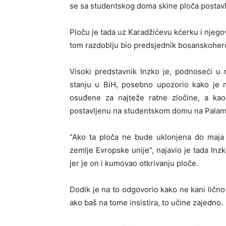
se sa studentskog doma skine ploča postavlj
Ploču je tada uz Karadžićevu kćerku i njegov
tom razdoblju bio predsjednik bosanskoher
Visoki predstavnik Inzko je, podnoseći u
stanju u BiH, posebno upozorio kako je n
osuđene za najteže ratne zločine, a ka
postavljenu na studentskom domu na Palam
“Ako ta ploča ne bude uklonjena do maja 
zemlje Evropske unije”, najavio je tada In
jer je on i kumovao otkrivanju ploče.
Dodik je na to odgovorio kako ne kani lično 
ako baš na tome insistira, to učine zajedno.