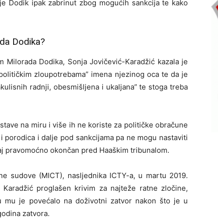
je Dodik ipak zabrinut zbog mogućih sankcija te kako
ada Dodika?
m Milorada Dodika, Sonja Jovičević-Karadžić kazala je
“političkim zloupotrebama” imena njezinog oca te da je
ulisnih radnji, obesmišljena i ukaljana” te stoga treba
ostave na miru i više ih ne koriste za političke obračune
 i porodica i dalje pod sankcijama pa ne mogu nastaviti
učaj pravomoćno okončan pred Haaškim tribunalom.
 sudove (MICT), nasljednika ICTY-a, u martu 2019.
Karadžić proglašen krivim za najteže ratne zločine,
nu mu je povećalo na doživotni zatvor nakon što je u
odina zatvora.