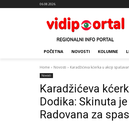
06.08.2026.
POČETNA
NOVOSTI
KOLUMNE
L
Home
Novosti
Karadžićeva kćerka u akciji spašava
Novosti
Karadžićeva kćerk
Dodika: Skinuta j
Radovana za spas