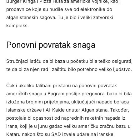
Burger Kinga i Pizza Huta za američke vojnike, kao i
prodavnice koje su nudile sve od elektronike do
afganistanskih sagova. Tu je bio i veliki zatvorski
kompleks.
Ponovni povratak snaga
Stručnjaci ističu da bi baza u početku bila teško osigurati,
te da bi za njen rad i zaštitu bilo potrebno veliko ljudstvo.
Čak i ukoliko talibani pristanu na ponovni povratak
američkih snaga u Bagram poslije pregovora, baza bi bila
izložena brojnim prijetnjama, uključujući napade boraca
Islamske države i Al-Kaide unutar Afganistana. Također,
postojala bi opasnost od naprednih raketnih napada iz
Irana, koji je u junu gađao veliku američku zračnu bazu u
Kataru nakon što su SAD izvele udare na iranske