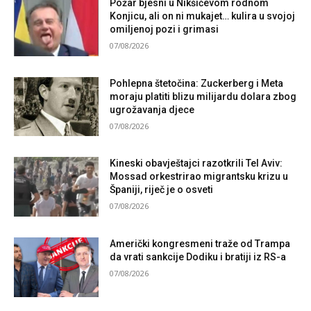
Požar bjesni u Nikšićevom rodnom
Konjicu, ali on ni mukajet… kulira u svojoj
omiljenoj pozi i grimasi
07/08/2026
Pohlepna štetočina: Zuckerberg i Meta
moraju platiti blizu milijardu dolara zbog
ugrožavanja djece
07/08/2026
Kineski obavještajci razotkrili Tel Aviv:
Mossad orkestrirao migrantsku krizu u
Španiji, riječ je o osveti
07/08/2026
Američki kongresmeni traže od Trampa
da vrati sankcije Dodiku i bratiji iz RS-a
07/08/2026