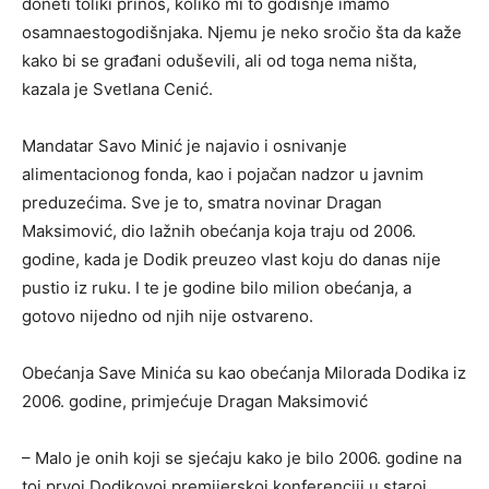
doneti toliki prinos, koliko mi to godišnje imamo
osamnaestogodišnjaka. Njemu je neko sročio šta da kaže
kako bi se građani oduševili, ali od toga nema ništa,
kazala je Svetlana Cenić.
Mandatar Savo Minić je najavio i osnivanje
alimentacionog fonda, kao i pojačan nadzor u javnim
preduzećima. Sve je to, smatra novinar Dragan
Maksimović, dio lažnih obećanja koja traju od 2006.
godine, kada je Dodik preuzeo vlast koju do danas nije
pustio iz ruku. I te je godine bilo milion obećanja, a
gotovo nijedno od njih nije ostvareno.
Obećanja Save Minića su kao obećanja Milorada Dodika iz
2006. godine, primjećuje Dragan Maksimović
– Malo je onih koji se sjećaju kako je bilo 2006. godine na
toj prvoj Dodikovoj premijerskoj konferenciji u staroj