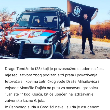
Drago Tendžerić (28) koji je pravosnažno osuđen na šest
mjeseci zatvora zbog podizanja tri prsta i pokazivanja
tetovaža s likovima četničkog vođe Draže Mihailovića i
vojvode Momčila Đujića na putu za masovnu grobnicu
“Lanište 1” kod Ključa, bit će upućen na izdržavanje
zatvorske kazne 6. jula.
Iz Osnovnog suda u Gradišci naveli su da je osuđenom