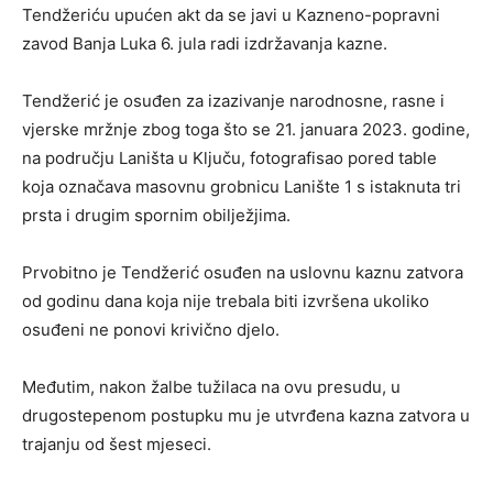
Tendžeriću upućen akt da se javi u Kazneno-popravni
zavod Banja Luka 6. jula radi izdržavanja kazne.
Tendžerić je osuđen za izazivanje narodnosne, rasne i
vjerske mržnje zbog toga što se 21. januara 2023. godine,
na području Laništa u Ključu, fotografisao pored table
koja označava masovnu grobnicu Lanište 1 s istaknutа tri
prsta i drugim spornim obilježjima.
Prvobitno je Tendžerić osuđen na uslovnu kaznu zatvora
od godinu dana koja nije trebala biti izvršena ukoliko
osuđeni ne ponovi krivično djelo.
Međutim, nakon žalbe tužilaca na ovu presudu, u
drugostepenom postupku mu je utvrđena kazna zatvora u
trajanju od šest mjeseci.