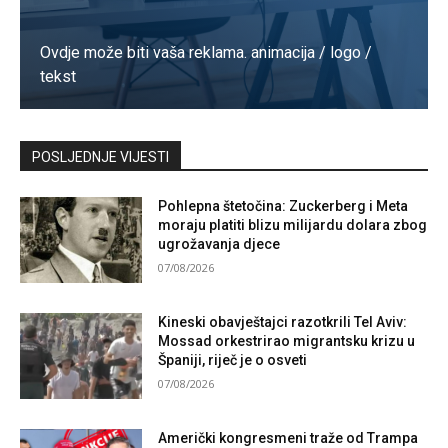
Ovdje može biti vaša reklama. animacija / logo /
tekst
Kontaktirajte nas
POSLJEDNJE VIJESTI
Pohlepna štetočina: Zuckerberg i Meta
moraju platiti blizu milijardu dolara zbog
ugrožavanja djece
07/08/2026
Kineski obavještajci razotkrili Tel Aviv:
Mossad orkestrirao migrantsku krizu u
Španiji, riječ je o osveti
07/08/2026
Američki kongresmeni traže od Trampa