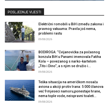
Kontaktirajte nas
POSLJEDNJE VIJESTI
Električni romobili u BiH između zakona i
pravnog vakuuma: Pravila još nema,
problemi rastu
09/08/2026
BODIROGA: “Cvijanovićka za počasnog
konzula BiH u Panami imenovala Fatiha
Kola — povezanog s narko-kartelom
„Tito i Dino“, a s njim se družio i...
09/08/2026
Teška situacija na američkom nosaču
aviona u akciji protiv Irana: 5 000 članova
već 9 mjeseci namoru,ponestaje hrane,
nema tople vode, neispravni toaleti…
09/08/2026