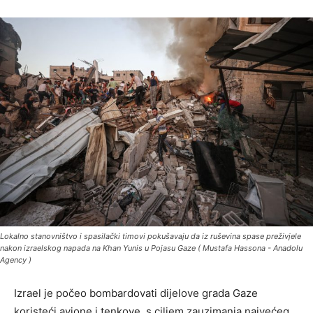
Lokalno stanovništvo i spasilački timovi pokušavaju da iz ruševina spase preživjele
nakon izraelskog napada na Khan Yunis u Pojasu Gaze ( Mustafa Hassona - Anadolu
Agency )
Izrael je počeo bombardovati dijelove grada Gaze
koristeći avione i tenkove, s ciljem zauzimanja najvećeg