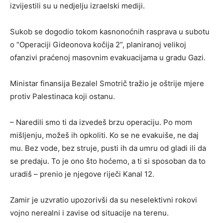
izvijestili su u nedjelju izraelski mediji.
Sukob se dogodio tokom kasnonoćnih rasprava u subotu
o “Operaciji Gideonova kočija 2”, planiranoj velikoj
ofanzivi praćenoj masovnim evakuacijama u gradu Gazi.
Ministar finansija Bezalel Smotrič tražio je oštrije mjere
protiv Palestinaca koji ostanu.
– Naredili smo ti da izvedeš brzu operaciju. Po mom
mišljenju, možeš ih opkoliti. Ko se ne evakuiše, ne daj
mu. Bez vode, bez struje, pusti ih da umru od gladi ili da
se predaju. To je ono što hoćemo, a ti si sposoban da to
uradiš – prenio je njegove riječi Kanal 12.
Zamir je uzvratio upozorivši da su neselektivni rokovi
vojno nerealni i zavise od situacije na terenu.