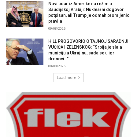
Novi udar iz Amerike na režim u
Saudijskoj Arabiji: Nuklearni dogovor
potpisan, ali Trump je odmah promijenio
pravila
09/08/2026
HILL PROGOVORIO O TAJNOJ SARADNJI
VUČIĆA I ZELENSKOG: “Srbija je slala
municiju u Ukrajinu, sada se u igri
dronovi…”
08/08/2026
Load more