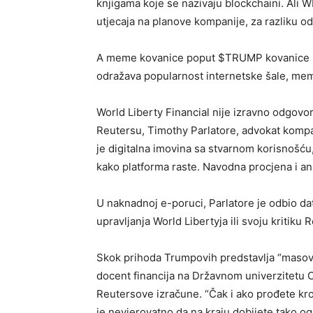
knjigama koje se nazivaju blockchaini. Ali 
utjecaja na planove kompanije, za razliku od
A meme kovanice poput $TRUMP kovanice su u
odražava popularnost internetske šale, mema
World Liberty Financial nije izravno odgovo
Reutersu, Timothy Parlatore, advokat kompani
je digitalna imovina sa stvarnom korisnošću,
kako platforma raste. Navodna procjena i an
U naknadnoj e-poruci, Parlatore je odbio da
upravljanja World Libertyja ili svoju kritiku 
Skok prihoda Trumpovih predstavlja “masovn
docent financija na Državnom univerzitetu O
Reutersove izračune. “Čak i ako prođete kro
je nevjerovatno da na kraju dobijete tako og