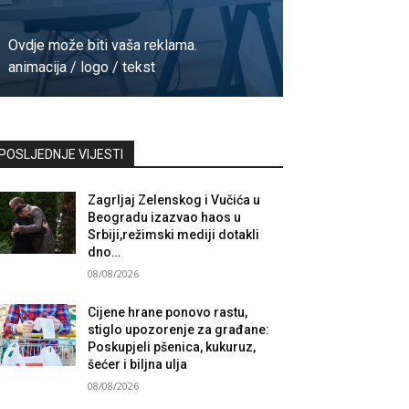
Ovdje može biti vaša reklama.
animacija / logo / tekst
Kontaktirajte nas
POSLJEDNJE VIJESTI
Zagrljaj Zelenskog i Vučića u
Beogradu izazvao haos u
Srbiji,režimski mediji dotakli
dno…
08/08/2026
Cijene hrane ponovo rastu,
stiglo upozorenje za građane:
Poskupjeli pšenica, kukuruz,
šećer i biljna ulja
08/08/2026