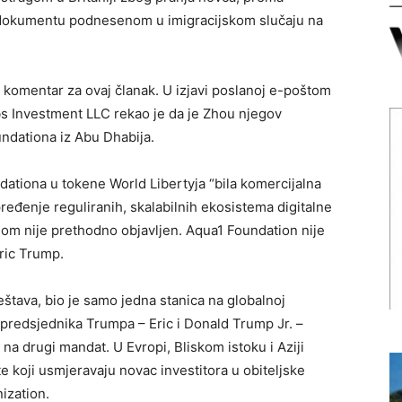
 i dokumentu podnesenom u imigracijskom slučaju na
 komentar za ovaj članak. U izjavi poslanoj e-poštom
bs Investment LLC rekao je da je Zhou njegov
ndationa iz Abu Dhabija.
dationa u tokene World Libertyja “bila komercijalna
eđenje reguliranih, skalabilnih ekosistema digitalne
om nije prethodno objavljen. Aqua1 Foundation nije
Eric Trump.
eštava, bio je samo jedna stanica na globalnoj
na predsjednika Trumpa – Eric i Donald Trump Jr. –
 na drugi mandat. U Evropi, Bliskom istoku i Aziji
e koji usmjeravaju novac investitora u obiteljske
ization.