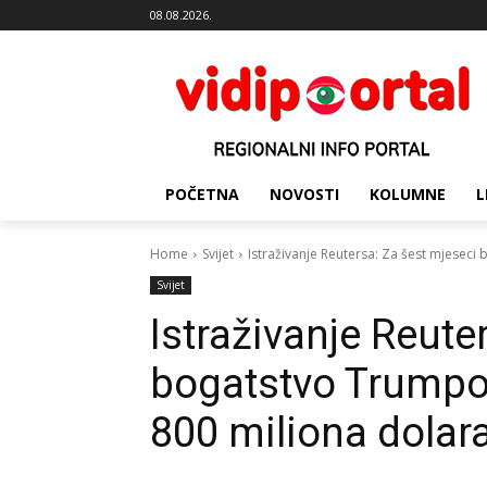
08.08.2026.
POČETNA
NOVOSTI
KOLUMNE
L
Home
Svijet
Istraživanje Reutersa: Za šest mjeseci
Svijet
Istraživanje Reute
bogatstvo Trumpov
800 miliona dolar