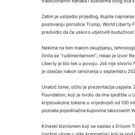
tradicionalnih banaka i sukobima svog oca s 
Zatim je uslijedio prijedlog. Kupite najmanje
poslovanju porodice Trump, World Liberty Fin
predvidio da će uskoro utjeloviti budućnost 
Nekima na tom malom okupljanju, tehnologij
činila se “rudimentarnom”, rekao je izvor Re
Liberty je bio tek u povoju. Još nije stvori
je obećao nakon lansiranja u septembru 20
Unatoč tome, očito je prezentacija uspjela. 
Foundation, koji je tvrdio da ima sjedište u
kriptovalutne tokene u vrijednosti od 100 mi
poznata pojedinačna kupovina takozvanih WL
Kineski biznismen koji se sastao s Ericom 
izvršne uloge u više kompanija i koji je pod