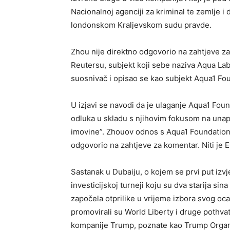
Nacionalnoj agenciji za kriminal te zemlje
londonskom Kraljevskom sudu pravde.
Zhou nije direktno odgovorio na zahtjeve za
Reutersu, subjekt koji sebe naziva Aqua La
suosnivač i opisao se kao subjekt Aqua1 Fou
U izjavi se navodi da je ulaganje Aqua1 Foun
odluka u skladu s njihovim fokusom na unapr
imovine”. Zhouov odnos s Aqua1 Foundation
odgovorio na zahtjeve za komentar. Niti je 
Sastanak u Dubaiju, o kojem se prvi put izvj
investicijskoj turneji koju su dva starija si
započela otprilike u vrijeme izbora svog oca
promovirali su World Liberty i druge pothvat
kompanije Trump, poznate kao Trump Organ