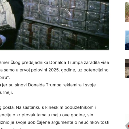
a američkog predsjednika Donalda Trumpa zaradila više
ta samo u prvoj polovini 2025. godine, uz potencijalno
piru”.
ra jer su sinovi Donalda Trumpa reklamirali svoje
urneji.
g posla. Na sastanku s kineskim poduzetnikom i
cije o kriptovalutama u maju ove godine, sin
znio je svoje uobičajene argumente o neučinkovitosti