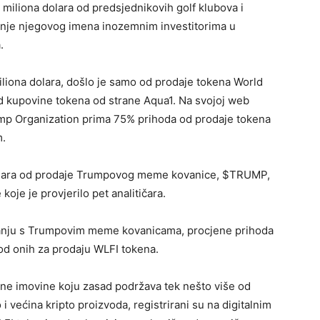
3 miliona dolara od predsjednikovih golf klubova i
ranje njegovog imena inozemnim investitorima u
.
liona dolara, došlo je samo od prodaje tokena World
 od kupovine tokena od strane Aqua1. Na svojoj web
rump Organization prima 75% prihoda od prodaje tokena
m.
dolara od prodaje Trumpovog meme kovanice, $TRUMP,
koje je provjerilo pet analitičara.
vanju s Trumpovim meme kovanicama, procjene prihoda
od onih za prodaju WLFI tokena.
lne imovine koju zasad podržava tek nešto više od
 većina kripto proizvoda, registrirani su na digitalnim