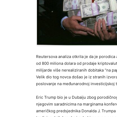
Reutersova analiza otkrila je da je porodic
od 800 miliona dolara od prodaje kriptovalu
milijarde više nerealiziranih dobitaka “na pa
Velik dio tog novca došao je iz stranih izvo
poslovanje na međunarodnoj investicijskoj t
Eric Trump bio je u Dubaiju zbog porodično
njegovim saradnicima na marginama konferen
američkog predsjednika Donalda J. Trumpa i