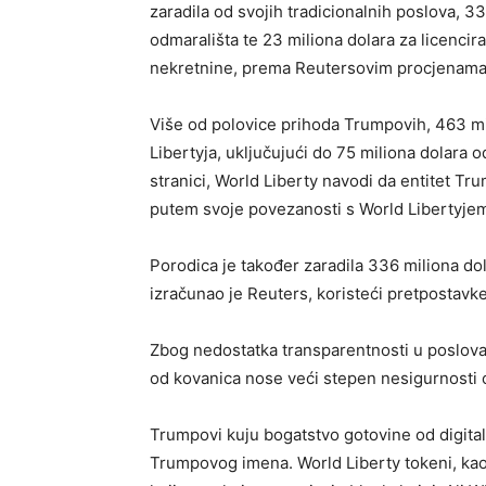
zaradila od svojih tradicionalnih poslova, 3
odmarališta te 23 miliona dolara za licenci
nekretnine, prema Reutersovim procjenama
Više od polovice prihoda Trumpovih, 463 mi
Libertyja, uključujući do 75 miliona dolara
stranici, World Liberty navodi da entitet T
putem svoje povezanosti s World Libertyje
Porodica je također zaradila 336 miliona 
izračunao je Reuters, koristeći pretpostavke 
Zbog nedostatka transparentnosti u poslo
od kovanica nose veći stepen nesigurnosti 
Trumpovi kuju bogatstvo gotovine od digita
Trumpovog imena. World Liberty tokeni, kao i