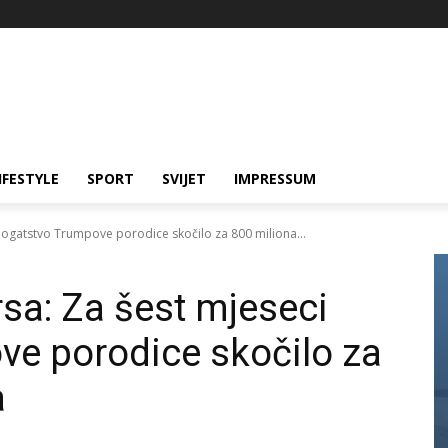
IFESTYLE
SPORT
SVIJET
IMPRESSUM
 bogatstvo Trumpove porodice skočilo za 800 miliona...
rsa: Za šest mjeseci
e porodice skočilo za
a