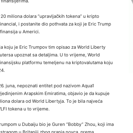
finansijerima.
 20 miliona dolara “upravljačkih tokena” u kripto
ancial, i postanite dio pothvata za koji je Eric Trump
finansija u Americi.
a koju je Eric Trumpov tim opisao za World Liberty
utersa upoznat sa detaljima. U to vrijeme, World
o finansijsku platformu temeljenu na kriptovalutama koju
24.
26. juna, nepoznati entitet pod nazivom Aqua1
 Ujedinjenim Arapskim Emiratima, objavio je da kupuje
liona dolara od World Libertyja. To je bila najveća
FI tokena u to vrijeme.
Trumpom u Dubaiju bio je Guren “Bobby” Zhou, koji ima
 istragom u Britaniji zbog pranja novca, prema