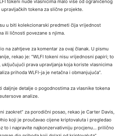
WLFI tokeni nude vlasnicima malo više od ograničenog
 upravljačkih tokena za slične projekte.
 biti kolekcionarski predmeti čija vrijednost
 ili ličnosti povezane s njima.
rio na zahtjeve za komentar za ovaj članak. U pismu
je, rekao je: “WLFI tokeni nisu vrijednosni papiri; to
 uključujući prava upravljanja koja koriste vlasnicima
aliza prihoda WLFI-ja je netačna i obmanjujuća”.
ti daljnje detalje o pogodnostima za vlasnike tokena
Reutersove analize.
i zaokret” za porodični posao, rekao je Carter Davis,
hio koji je proučavao cijene kriptovaluta i pregledao
z to i napravite najkonzervativniju procjenu… prilično
roman dio prihoda koji dolazi od kriptovaluta”.