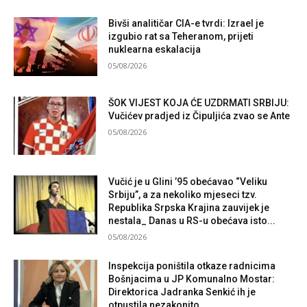
Bivši analitičar CIA-e tvrdi: Izrael je
izgubio rat sa Teheranom, prijeti
nuklearna eskalacija
05/08/2026
ŠOK VIJEST KOJA ĆE UZDRMATI SRBIJU:
Vučićev pradjed iz Čipuljića zvao se Ante
05/08/2026
Vučić je u Glini ’95 obećavao “Veliku
Srbiju”, a za nekoliko mjeseci tzv.
Republika Srpska Krajina zauvijek je
nestala_ Danas u RS-u obećava isto...
05/08/2026
Inspekcija poništila otkaze radnicima
Bošnjacima u JP Komunalno Mostar:
Direktorica Jadranka Senkić ih je
otpustila nezakonito