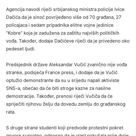
Agencija navodi riječi srbijanskog ministra policije Ivice
Dačića da je sinoć povrijeđeno više od 70 građana, 27
policajaca i sedam pripadnika elitne vojne jedinice
“Kobre” koja je zadužena za zaštitu najviših političkih
vođa. Također, dodaje Dačićeve riječi da je privedeno oko
pedeset ljudi.
Predsjednik države Aleksandar Vučić zvanično nije vođa
stranke, podsjeća France press, i dodaje da je Vučić
optužio demonstrante da su u srijedu napali aktiviste
SNS-a, obećao da će biti stroge kazne za nasilne
demostracije. Također, prenosi riječi Vučiča da će
spriječiti njihovu želju da dovedu zemlju do građanskog
rata.
S druge strane studenti koji predvode protestni pokret
govore suprotno, odnosno da je vlast pokušala prije dvije