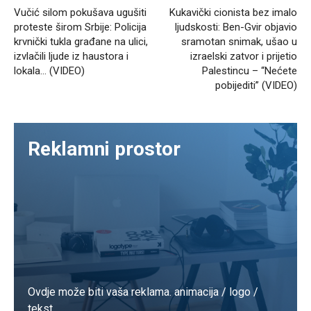
Vučić silom pokušava ugušiti
Kukavički cionista bez imalo
proteste širom Srbije: Policija
ljudskosti: Ben-Gvir objavio
krvnički tukla građane na ulici,
sramotan snimak, ušao u
izvlačili ljude iz haustora i
izraelski zatvor i prijetio
lokala… (VIDEO)
Palestincu – “Nećete
pobijediti” (VIDEO)
Reklamni prostor
Ovdje može biti vaša reklama. animacija / logo /
tekst