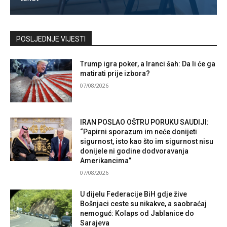
Kontaktirajte nas
POSLJEDNJE VIJESTI
Trump igra poker, a Iranci šah: Da li će ga
matirati prije izbora?
07/08/2026
IRAN POSLAO OŠTRU PORUKU SAUDIJI:
“Papirni sporazum im neće donijeti
sigurnost, isto kao što im sigurnost nisu
donijele ni godine dodvoravanja
Amerikancima”
07/08/2026
U dijelu Federacije BiH gdje žive
Bošnjaci ceste su nikakve, a saobraćaj
nemoguć: Kolaps od Jablanice do
Sarajeva