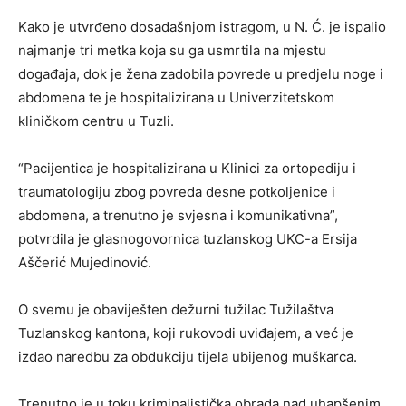
Kako je utvrđeno dosadašnjom istragom, u N. Ć. je ispalio
najmanje tri metka koja su ga usmrtila na mjestu
događaja, dok je žena zadobila povrede u predjelu noge i
abdomena te je hospitalizirana u Univerzitetskom
kliničkom centru u Tuzli.
“Pacijentica je hospitalizirana u Klinici za ortopediju i
traumatologiju zbog povreda desne potkoljenice i
abdomena, a trenutno je svjesna i komunikativna”,
potvrdila je glasnogovornica tuzlanskog UKC-a Ersija
Aščerić Mujedinović.
O svemu je obaviješten dežurni tužilac Tužilaštva
Tuzlanskog kantona, koji rukovodi uviđajem, a već je
izdao naredbu za obdukciju tijela ubijenog muškarca.
Trenutno je u toku kriminalistička obrada nad uhapšenim,