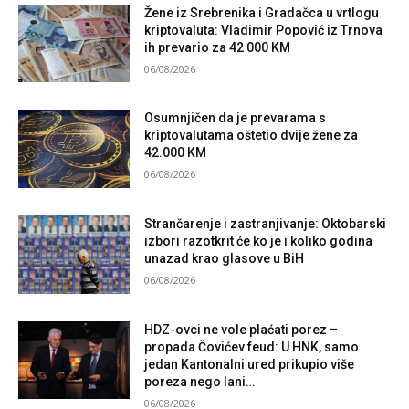
Žene iz Srebrenika i Gradačca u vrtlogu
kriptovaluta: Vladimir Popović iz Trnova
ih prevario za 42 000 KM
06/08/2026
Osumnjičen da je prevarama s
kriptovalutama oštetio dvije žene za
42.000 KM
06/08/2026
Strančarenje i zastranjivanje: Oktobarski
izbori razotkrit će ko je i koliko godina
unazad krao glasove u BiH
06/08/2026
HDZ-ovci ne vole plaćati porez –
propada Čovićev feud: U HNK, samo
jedan Kantonalni ured prikupio više
poreza nego lani…
06/08/2026