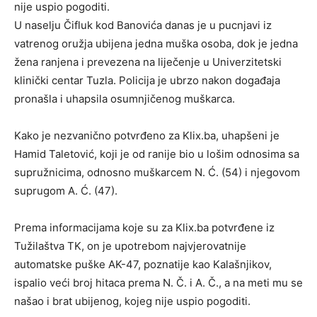
nije uspio pogoditi.
U naselju Čifluk kod Banovića danas je u pucnjavi iz
vatrenog oružja ubijena jedna muška osoba, dok je jedna
žena ranjena i prevezena na liječenje u Univerzitetski
klinički centar Tuzla. Policija je ubrzo nakon događaja
pronašla i uhapsila osumnjičenog muškarca.
Kako je nezvanično potvrđeno za Klix.ba, uhapšeni je
Hamid Taletović, koji je od ranije bio u lošim odnosima sa
supružnicima, odnosno muškarcem N. Ć. (54) i njegovom
suprugom A. Ć. (47).
Prema informacijama koje su za Klix.ba potvrđene iz
Tužilaštva TK, on je upotrebom najvjerovatnije
automatske puške AK-47, poznatije kao Kalašnjikov,
ispalio veći broj hitaca prema N. Č. i A. Č., a na meti mu se
našao i brat ubijenog, kojeg nije uspio pogoditi.