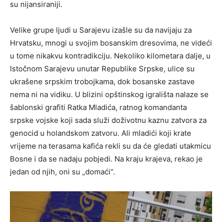
su nijansiraniji.
Velike grupe ljudi u Sarajevu izašle su da navijaju za
Hrvatsku, mnogi u svojim bosanskim dresovima, ne videći
u tome nikakvu kontradikciju. Nekoliko kilometara dalje, u
Istočnom Sarajevu unutar Republike Srpske, ulice su
ukrašene srpskim trobojkama, dok bosanske zastave
nema ni na vidiku. U blizini opštinskog igrališta nalaze se
šablonski grafiti Ratka Mladića, ratnog komandanta
srpske vojske koji sada služi doživotnu kaznu zatvora za
genocid u holandskom zatvoru. Ali mladići koji krate
vrijeme na terasama kafića rekli su da će gledati utakmicu
Bosne i da se nadaju pobjedi. Na kraju krajeva, rekao je
jedan od njih, oni su „domaći“.