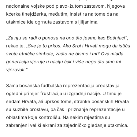
nacionalne vojske pod plavo-žutom zastavom. Njegova
kćerka tinejdžerka, međutim, insistira na tome da na
utakmice ide ogrnuta zastavom s ljiljanima.
„Za nju se radi o ponosu na ono što jesmo kao Bošnjaci“
,
rekao je.
„Sve je to prkos. Ako Srbi i Hrvati mogu da ističu
svoje etničke simbole, zašto ne bismo i mi? Ova mlađa
generacija vjeruje u naciju čak i više nego što smo mi
vjerovali.“
Sama bosanska fudbalska reprezentacija predstavlja
ogledni primjer frustracija u izgradnji nacije. U timu je
sedam Hrvata, ali uprkos tome, stranke bosanskih Hrvata
su suzbile proslavu, pa čak i priznanje reprezentacije u
oblastima koje kontrolišu. Na nekim mjestima su
zabranjeni veliki ekrani za zajedničko gledanje utakmica.