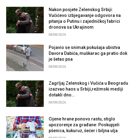
Nakon posjete Zelenskog Srbiji:
Vučićevo izbjegavanje odgovora na
pitanja o Putinu i zajedničkoj fabrici
dronova sa Ukrajinom
08/08/2026
Pojavio se snimak pokušaja ubistva
Davora Dabića, muškarac ga pratio dok
je šetao psa
08/08/2026
Zagrljaj Zelenskog i Vučića u Beogradu
izazvao haos u Srbiji,režimski mediji
dotakli dno…
08/08/2026
Cijene hrane ponovo rastu, stiglo
upozorenje za građane: Poskupjeli
pšenica, kukuruz, šećer i biljna ulja
08/08/2026