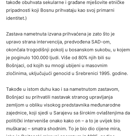
takođe obuhvata sekularne i građane mješovite etničke
pripadnosti koji Bosnu prihvataju kao svoj primarni
identitet.)
Zastava nametnuta izvana prihvaćena je zato što je
upravo strana intervencija, predvođena SAD-om,
okončala trogodišnji pokolj u bosanskom sukobu, u kojem
je poginulo 100.000 ljudi. Više od 80% njih bili su
Bošnjaci, od kojih su mnogi ubijeni u masovnim
zločinima, uključujući genocid u Srebrenici 1995. godine.
Takođe u istom duhu kao i sa nametnutom zastavom,
Bošnjaci su prihvatili nastavak stranog upravljanja
zemljom u obliku visokog predstavnika međunarodne
zajednice, koji sjedi u Sarajevu sa širokim ovlaštenjima da
politički interveniše onako kako on – a to je uvijek bio
muškarac – smatra shodnim. To je bio dio cijene mira,