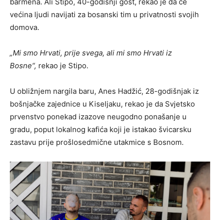
barmena. Ali Stipo, 40-godišnji gost, rekao je da će
većina ljudi navijati za bosanski tim u privatnosti svojih
domova.
„Mi smo Hrvati, prije svega, ali mi smo Hrvati iz
Bosne“,
rekao je Stipo.
U obližnjem nargila baru, Anes Hadžić, 28-godišnjak iz
bošnjačke zajednice u Kiseljaku, rekao je da Svjetsko
prvenstvo ponekad izazove neugodno ponašanje u
gradu, poput lokalnog kafića koji je istakao švicarsku
zastavu prije prošlosedmične utakmice s Bosnom.