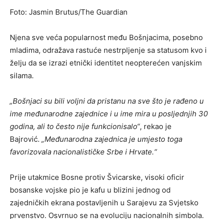
Foto: Jasmin Brutus/The Guardian
Njena sve veća popularnost među Bošnjacima, posebno
mladima, odražava rastuće nestrpljenje sa statusom kvo i
želju da se izrazi etnički identitet neopterećen vanjskim
silama.
„Bošnjaci su bili voljni da pristanu na sve što je rađeno u
ime međunarodne zajednice i u ime mira u posljednjih 30
godina, ali to često nije funkcionisalo“
, rekao je
Bajrović.
„Međunarodna zajednica je umjesto toga
favorizovala nacionalističke Srbe i Hrvate.“
Prije utakmice Bosne protiv Švicarske, visoki oficir
bosanske vojske pio je kafu u blizini jednog od
zajedničkih ekrana postavljenih u Sarajevu za Svjetsko
prvenstvo. Osvrnuo se na evoluciju nacionalnih simbola.