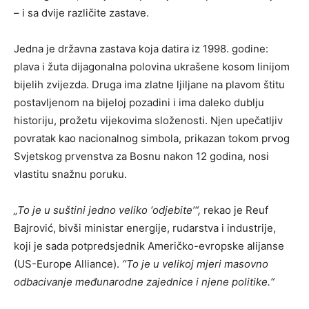
– i sa dvije različite zastave.
Jedna je državna zastava koja datira iz 1998. godine:
plava i žuta dijagonalna polovina ukrašene kosom linijom
bijelih zvijezda. Druga ima zlatne ljiljane na plavom štitu
postavljenom na bijeloj pozadini i ima daleko dublju
historiju, prožetu vijekovima složenosti. Njen upečatljiv
povratak kao nacionalnog simbola, prikazan tokom prvog
Svjetskog prvenstva za Bosnu nakon 12 godina, nosi
vlastitu snažnu poruku.
„To je u suštini jedno veliko ‘odjebite’“,
rekao je Reuf
Bajrović, bivši ministar energije, rudarstva i industrije,
koji je sada potpredsjednik Američko-evropske alijanse
(US-Europe Alliance).
“To je u velikoj mjeri masovno
odbacivanje međunarodne zajednice i njene politike.“