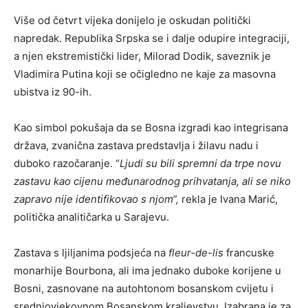
Više od četvrt vijeka donijelo je oskudan politički
napredak. Republika Srpska se i dalje odupire integraciji,
a njen ekstremistički lider, Milorad Dodik, saveznik je
Vladimira Putina koji se očigledno ne kaje za masovna
ubistva iz 90-ih.
Kao simbol pokušaja da se Bosna izgradi kao integrisana
država, zvanična zastava predstavlja i žilavu nadu i
duboko razočaranje. “
Ljudi su bili spremni da trpe novu
zastavu kao cijenu međunarodnog prihvatanja, ali se niko
zapravo nije identifikovao s njom“,
rekla je Ivana Marić,
politička analitičarka u Sarajevu.
Zastava s ljiljanima podsjeća na
fleur-de-lis
francuske
monarhije Bourbona, ali ima jednako duboke korijene u
Bosni, zasnovane na autohtonom bosanskom cvijetu i
srednjovjekovnom Bosanskom kraljevstvu. Izabrana je za