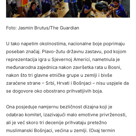
Foto: Jasmin Brutus/The Guardian
U tako napetim okolnostima, nacionalne boje poprimaju
poseban značaj. Plavo-žutu državnu zastavu, pod kojom
reprezentacija igra u Sjevernoj Americi, nametnula je
međunarodna zajednica nakon završetka rata u Bosni,
nakon što tri glavne etničke grupe u zemlji i bivše
zaraćene strane – Srbi, Hrvati i Bošnjaci – nisu uspjele da
se dogovore oko obostrano prihvatljivih boja.
Ona posjeduje namjernu bezličnost dizajna koji je
odabrao komitet, izazivajući malo emotivne privrženosti,
ali je već skoro tri decenije prihvataju pretežno
muslimanski Bošnjaci, većina u zemlji. (Ovaj termin