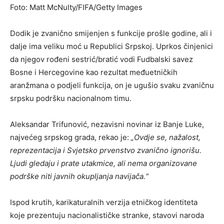
Foto: Matt McNulty/FIFA/Getty Images
Dodik je zvanično smijenjen s funkcije prošle godine, ali i
dalje ima veliku moć u Republici Srpskoj. Uprkos činjenici
da njegov rođeni sestrić/bratić vodi Fudbalski savez
Bosne i Hercegovine kao rezultat međuetničkih
aranžmana o podjeli funkcija, on je ugušio svaku zvaničnu
srpsku podršku nacionalnom timu.
Aleksandar Trifunović, nezavisni novinar iz Banje Luke,
najvećeg srpskog grada, rekao je:
„Ovdje se, nažalost,
reprezentacija i Svjetsko prvenstvo zvanično ignorišu.
Ljudi gledaju i prate utakmice, ali nema organizovane
podrške niti javnih okupljanja navijača.“
Ispod krutih, karikaturalnih verzija etničkog identiteta
koje prezentuju nacionalističke stranke, stavovi naroda