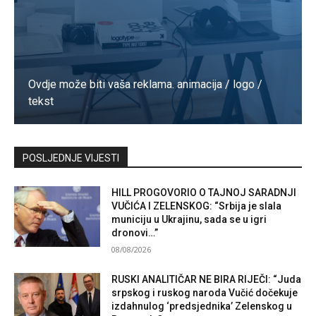
Ovdje može biti vaša reklama. animacija / logo /
tekst
Kontaktirajte nas
POSLJEDNJE VIJESTI
HILL PROGOVORIO O TAJNOJ SARADNJI
VUČIĆA I ZELENSKOG: “Srbija je slala
municiju u Ukrajinu, sada se u igri
dronovi…”
08/08/2026
RUSKI ANALITIČAR NE BIRA RIJEČI: “Juda
srpskog i ruskog naroda Vučić dočekuje
izdahnulog ‘predsjednika’ Zelenskog u