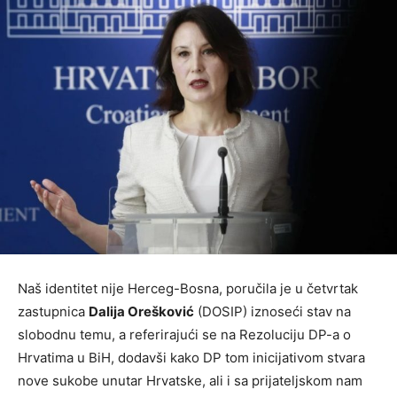
Naš identitet nije Herceg-Bosna, poručila je u četvrtak
zastupnica
Dalija Orešković
(DOSIP) iznoseći stav na
slobodnu temu, a referirajući se na Rezoluciju DP-a o
Hrvatima u BiH, dodavši kako DP tom inicijativom stvara
nove sukobe unutar Hrvatske, ali i sa prijateljskom nam