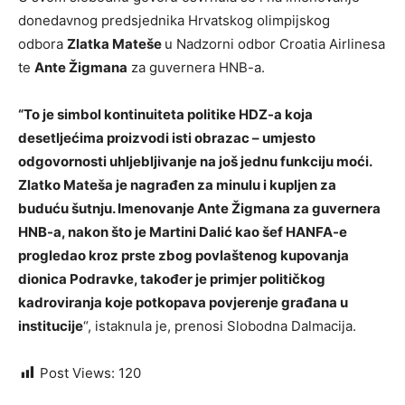
donedavnog predsjednika Hrvatskog olimpijskog
odbora
Zlatka Mateše
u Nadzorni odbor Croatia Airlinesa
te
Ante Žigmana
za guvernera HNB-a.
“To je simbol kontinuiteta politike HDZ-a koja
desetljećima proizvodi isti obrazac – umjesto
odgovornosti uhljebljivanje na još jednu funkciju moći.
Zlatko Mateša je nagrađen za minulu i kupljen za
buduću šutnju. Imenovanje Ante Žigmana za guvernera
HNB-a, nakon što je Martini Dalić kao šef HANFA-e
progledao kroz prste zbog povlaštenog kupovanja
dionica Podravke, također je primjer političkog
kadroviranja koje potkopava povjerenje građana u
institucije
“, istaknula je, prenosi Slobodna Dalmacija.
Post Views:
120