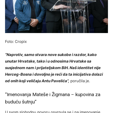
Foto:
Cropix
“Naprotiv, samo stvara nove sukobe i razdor, kako
unutar Hrvatske, tako i u odnosima Hrvatske sa
susjednom nam i prijateljskom BiH. Naš identitet nije
Herceg-Bosna i dovoljno je reći da ta inicijativa dolazi
od onih koji veličaju Antu Pavelića”,
poručila je.
“Imenovanja Mateše i Žigmana – kupovina za
buduću šutnju”
U svom slobodnu govoru osvrnula se i na imenovanje