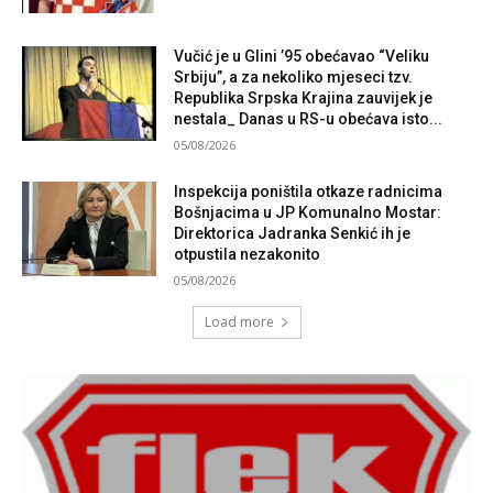
Vučić je u Glini ’95 obećavao “Veliku
Srbiju”, a za nekoliko mjeseci tzv.
Republika Srpska Krajina zauvijek je
nestala_ Danas u RS-u obećava isto...
05/08/2026
Inspekcija poništila otkaze radnicima
Bošnjacima u JP Komunalno Mostar:
Direktorica Jadranka Senkić ih je
otpustila nezakonito
05/08/2026
Load more