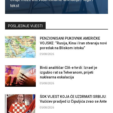
tekst
Kontaktirajte nas
POSLJEDNJE VIJESTI
PENZIONISANI PUKOVNIK AMERIČKE
VOJSKE: “Rusija, Kina i Iran stvaraju novi
poredak na Bliskom istoku”
05/08/2026
Bivši analitičar CIA-e tvrdi: Izrael je
izgubio rat sa Teheranom, prijeti
nuklearna eskalacija
05/08/2026
ŠOK VIJEST KOJA ĆE UZDRMATI SRBIJU:
Vučićev pradjed iz Čipuljića zvao se Ante
05/08/2026