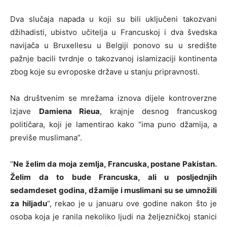
Dva slučaja napada u koji su bili uključeni takozvani
džihadisti, ubistvo učitelja u Francuskoj i dva švedska
navijača u Bruxellesu u Belgiji ponovo su u središte
pažnje bacili tvrdnje o takozvanoj islamizaciji kontinenta
zbog koje su evroposke države u stanju pripravnosti.
Na društvenim se mrežama iznova dijele kontroverzne
izjave
Damiena Rieua
, krajnje desnog francuskog
političara, koji je lamentirao kako “ima puno džamija, a
previše muslimana”.
“
Ne želim da moja zemlja, Francuska, postane Pakistan.
Želim da to bude Francuska, ali u posljednjih
sedamdeset godina, džamije i muslimani su se umnožili
za hiljadu
“, rekao je u januaru ove godine nakon što je
osoba koja je ranila nekoliko ljudi na željezničkoj stanici