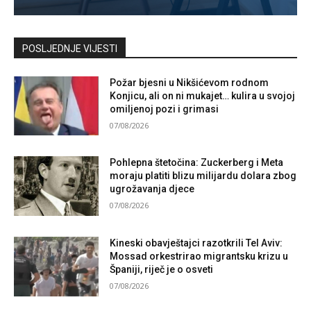
Kontaktirajte nas
POSLJEDNJE VIJESTI
Požar bjesni u Nikšićevom rodnom
Konjicu, ali on ni mukajet… kulira u svojoj
omiljenoj pozi i grimasi
07/08/2026
Pohlepna štetočina: Zuckerberg i Meta
moraju platiti blizu milijardu dolara zbog
ugrožavanja djece
07/08/2026
Kineski obavještajci razotkrili Tel Aviv:
Mossad orkestrirao migrantsku krizu u
Španiji, riječ je o osveti
07/08/2026