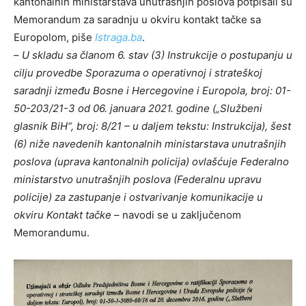
kantonalnih ministarstava unutrašnjih poslova potpisali su
Memorandum za saradnju u okviru kontakt tačke sa
Europolom, piše
Istraga.ba
.
–
U skladu sa članom 6. stav (3) Instrukcije o postupanju u
cilju provedbe Sporazuma o operativnoj i strateškoj
saradnji između Bosne i Hercegovine i Europola, broj: 01-
50-203/21-3 od 06. januara 2021. godine („Službeni
glasnik BiH“, broj: 8/21 – u daljem tekstu: Instrukcija), šest
(6) niže navedenih kantonalnih ministarstava unutrašnjih
poslo
va (uprava kantonalnih policija) ovlašćuje Federalno
ministarstvo unutrašnjih poslova (Federalnu upravu
policije) za zastupanje i ostvarivanje komunikacije u
okviru Kontakt tačke
– navodi se u zaključenom
Memorandumu.