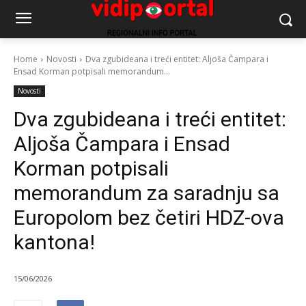
Home
Novosti
Dva zgubideana i treći entitet: Aljoša Čampara i
Ensad Korman potpisali memorandum...
Novosti
Dva zgubideana i treći entitet:
Aljoša Čampara i Ensad
Korman potpisali
memorandum za saradnju sa
Europolom bez četiri HDZ-ova
kantona!
15/06/2026