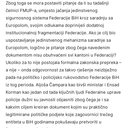
Zbog toga se mora postaviti pitanje da li su tadašnji
čelnici FMUP-a, umjesto jačanja jedinstvenog
sigurnosnog sistema Federacije BiH kroz saradnju sa
Europolom, svojim odlukama doprinijeli dodatnoj
institucionalnoj fragmentaciji Federacije. Ako je cilj bio
uspostavljanje jedinstvenog mehanizma saradnje sa
Europolom, logično je pitanje zbog čega navedenim
dokumentom nisu obuhvaćeni svi kantoni u Federaciji?
Ukoliko za to nije postojala formalna zakonska prepreka –
a nije – onda odgovornost za takvo rješenje neizbježno
pada na političko i policijsko rukovodstvo Federacije BiH
iz tog perioda. Aljoša Čampara kao bivši ministar i Ensad
Korman kao jedan od tada ključnih ljudi Federalne uprave
policije dužni su javnosti objasniti zbog čega je i sa
kakvim ciljem kreiran dokument kojim su praktično
legitimirane političke podjele koje zagovornici trećeg
entiteta u BiH godinama pokušavaju pretvoriti u