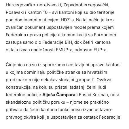
Hercegovačko-neretvanski, Zapadnohercegovački,
Posavski i Kanton 10 – svi kantoni koji su dio teritorije
pod dominantnim uticajem HDZ-a. Na taj način je kroz
zvaničan dokument uspostavljen model prema kojem
Federalna uprava policije u komunikaciji sa Europolom
zastupa samo dio Federacije BiH, dok četiri kantona
ostaju izvan nadležnosti FMUP-a, odnosno FUP-a.
Činjenica da su iz sporazuma izostavljeni upravo kantoni
u kojima dominiraju političke stranke sa hrvatskim
predznakom nije nekakav slučajni „propust“. Ovakva
konstrukcija, na koju su pristali tadašnji čelni ljudi
federalne policije
Aljoša Čampara
i Ensad Korman, nosi
skandaloznu političku poruku – njome se praktično
prihvata da četiri kantona funkcionišu izvan ustavno-
pravnog okvira koji je uspostavljen za ostatak Federacije!