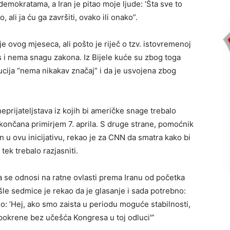
demokratama, a Iran je pitao moje ljude: ‘Šta sve to
 ali ja ću ga završiti, ovako ili onako”.
e ovog mjeseca, ali pošto je riječ o tzv. istovremenoj
s i nema snagu zakona. Iz Bijele kuće su zbog toga
lucija “nema nikakav značaj” i da je usvojena zbog
eprijateljstava iz kojih bi američke snage trebalo
končana primirjem 7. aprila. S druge strane, pomoćnik
u ovu inicijativu, rekao je za CNN da smatra kako bi
tek trebalo razjasniti.
a se odnosi na ratne ovlasti prema Iranu od početka
le sedmice je rekao da je glasanje i sada potrebno:
o: ‘Hej, ako smo zaista u periodu moguće stabilnosti,
okrene bez učešća Kongresa u toj odluci'”