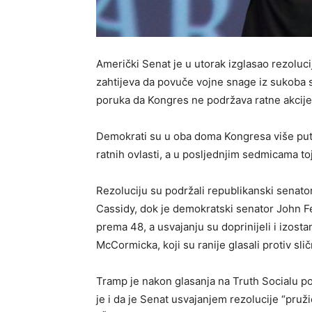
Američki Senat je u utorak izglasao rezolu
zahtijeva da povuče vojne snage iz sukoba 
poruka da Kongres ne podržava ratne akcije
Demokrati su u oba doma Kongresa više puta 
ratnih ovlasti, a u posljednjim sedmicama toj s
Rezoluciju su podržali republikanski senator
Cassidy, dok je demokratski senator John Fe
prema 48, a usvajanju su doprinijeli i izos
McCormicka, koji su ranije glasali protiv sli
Tramp je nakon glasanja na Truth Socialu p
je i da je Senat usvajanjem rezolucije “pruži