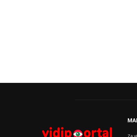
MA
Za v