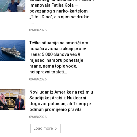
imenovala Fatiha Kola —
povezanog s narko-kartelom
„Tito i Dino“, a s njim se družio
i...
09/08/2026
Teška situacija na američkom
nosaču aviona u akciji protiv
Irana: 5 000 članova već 9
mjeseci namoru,ponestaje
hrane, nema tople vode,
neispravni toaleti…
09/08/2026
Novi udar iz Amerike na režim u
Saudijskoj Arabiji: Nuklearni
dogovor potpisan, ali Trump je
odmah promijenio pravila
09/08/2026
Load more