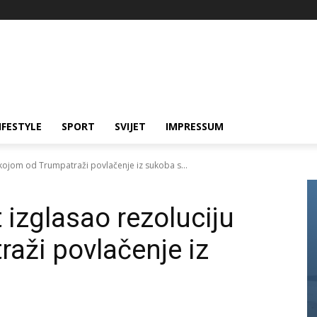
IFESTYLE
SPORT
SVIJET
IMPRESSUM
 kojom od Trumpatraži povlačenje iz sukoba s...
t izglasao rezoluciju
aži povlačenje iz