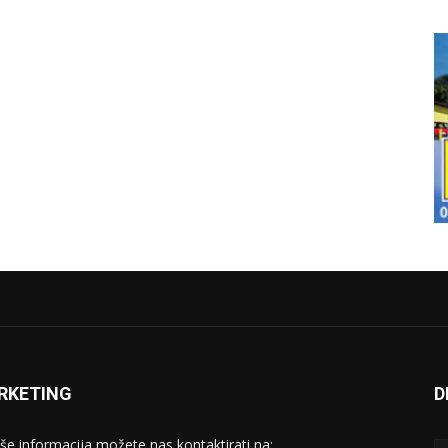
RKETING
D
iše informacija možete nas kontaktirati na: