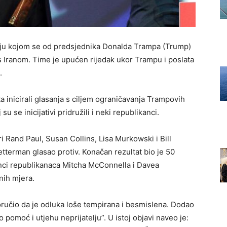
ciju kojom se od predsjednika Donalda Trampa (Trump)
s Iranom. Time je upućen rijedak ukor Trampu i poslata
.
inicirali glasanja s ciljem ograničavanja Trampovih
u se inicijativi pridružili i neki republikanci.
i Rand Paul, Susan Collins, Lisa Murkowski i Bill
tterman glasao protiv. Konačan rezultat bio je 50
tanci republikanaca Mitcha McConnella i Davea
čnih mjera.
oručio da je odluka loše tempirana i besmislena. Dodao
o pomoć i utjehu neprijatelju”. U istoj objavi naveo je: