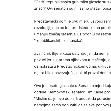
“Četiri republikanska gubitnika glasala su s 
znači?’ Ovi senatori su mi samo otežali posao,
Predstavnički dom je ovu mjeru usvojio ranij
rezoluciji, ona ne ide predsjedniku na potpi
umanjili značaj glasanja, uz tvrdnju da rezo
“republikanskih izostanaka”.
Zvaničnik Bijele kuće ustvrdio je i da nema n
povući jer su, prema njihovom tumačenju, o
demokrata u Predstavničkom domu, uključen 
mjera bila obavezujuća, dok bi pravni domet 
Ovo je deseto glasanje u Senatu o mjeri koj
godine. Demokratski senator Tim Kaine proš
“Mislim da je ovo dobar trenutak da poručim
nemojmo samo dopustiti da se sve ponovo p