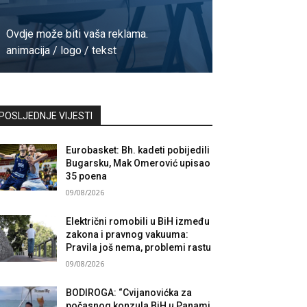
Ovdje može biti vaša reklama.
animacija / logo / tekst
Kontaktirajte nas
POSLJEDNJE VIJESTI
Eurobasket: Bh. kadeti pobijedili
Bugarsku, Mak Omerović upisao
35 poena
09/08/2026
Električni romobili u BiH između
zakona i pravnog vakuuma:
Pravila još nema, problemi rastu
09/08/2026
BODIROGA: “Cvijanovićka za
počasnog konzula BiH u Panami