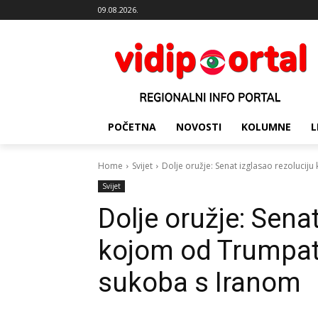
09.08.2026.
POČETNA
NOVOSTI
KOLUMNE
L
Home
Svijet
Dolje oružje: Senat izglasao rezoluciju
Svijet
Dolje oružje: Sena
kojom od Trumpatr
sukoba s Iranom