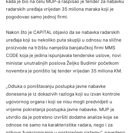
kada je bio na čelu MUP-a raspisao je tender za nabavku
radarskih uređaja vrijedan 35 miliona maraka koji je
pogodovao samo jednoj firmi.
Nakon što je CAPITAL objavio da se nabavka radarskih
uređaja koji su nekoliko puta skuplji u odnosu na slične
proizvode na tržištu namješta banjalučkoj firmi MMS
CODE koja je jedina ispunjavala tenderske uslove, novi
ministar unutrašnjih poslova Željko Budimir početkom
novembra je poništio taj tender vrijedan 35 miliona KM.
„Odluka o poništavanju postupka javne nabavke
donesena je iz dokazivih razloga koji su izvan kontrole
ugovornog organa i koji se nisu mogli predvidjeti u
vrijeme pokretanja postupka javne nabavke. MUP je
utvrdio da je potrebno izvršiti dodatne analize koje se
odnose ne samo na karakteristike radara, nego i za
njihovo funkcionisanje u postojećem sistemu”, navedeno