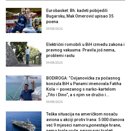
Eurobasket: Bh. kadeti pobijedili
Bugarsku, Mak Omerović upisao 35
poena
09/08/2026
Električni romobili u BiH između zakona i
pravnog vakuuma: Pravila još nema,
problemi rastu
09/08/2026
BODIROGA: “Cvijanovićka za počasnog
konzula BiH u Panami imenovala Fatiha
Kola — povezanog s narko-kartelom
„Tito i Dino“, a s njim se družio i...
09/08/2026
Teška situacija na američkom nosaču
aviona u akciji protiv Irana: 5 000 članova
već 9 mjeseci namoru,ponestaje hrane,
nema tople vode, neispravni toaleti…