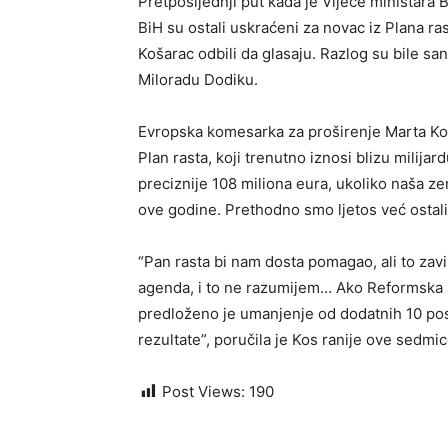
Pretposljednji put kada je Vijeće ministara
BiH su ostali uskraćeni za novac iz Plana ra
Košarac odbili da glasaju. Razlog su bile san
Miloradu Dodiku.
Evropska komesarka za proširenje Marta Kos
Plan rasta, koji trenutno iznosi blizu milija
preciznije 108 miliona eura, ukoliko naša 
ove godine. Prethodno smo ljetos već ostali
“Pan rasta bi nam dosta pomagao, ali to zavi
agenda, i to ne razumijem… Ako Reformska 
predloženo je umanjenje od dodatnih 10 post
rezultate”, poručila je Kos ranije ove sedmi
Post Views:
190