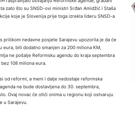
 BiH raspravljalo usvajanju Reformske agende, građani
sta zato što su SNSD-ovi ministri Srđan Amidžić i Staša
kcije koje je Slovenija prije toga izrekla lideru SNSD-a
 prilikom nedavne posjete Sarajevu upozorila je da će
rdu eura, biti dodatno smanjen za 200 miliona KM,
zemlja ne pošalje Reformsku agendu do kraja septembra
 bez 108 miliona eura.
si od reformi, a meni i dalje nedostaje reformska
agenda ne bude dostavljena do 30. septembra,
o. Ovaj novac će otići onima u regionu koji ostvaruju
ce u Sarajevu.