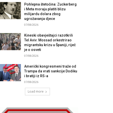
Pohlepna štetočina: Zuckerberg
i Meta moraju platiti blizu
milijardu dolara zbog
ugrožavanja djece
07/08/2026
Kineski obavještajci razotkrili
Tel Aviv: Mossad orkestrirao
migrantsku krizu u Španiji, riječ
je o osveti
07/08/2026
Američki kongresmeni traže od
Trampa da vrati sankcije Dodiku
i bratiji iz RS-a
07/08/2026
Load more