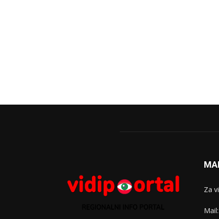
MA
Za v
Mail