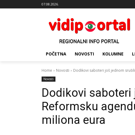
07.08.2026.
POČETNA
NOVOSTI
KOLUMNE
L
Home
Novosti
Dodikovi saboteri još jednom srušil
Novosti
Dodikovi saboteri 
Reformsku agendu
miliona eura