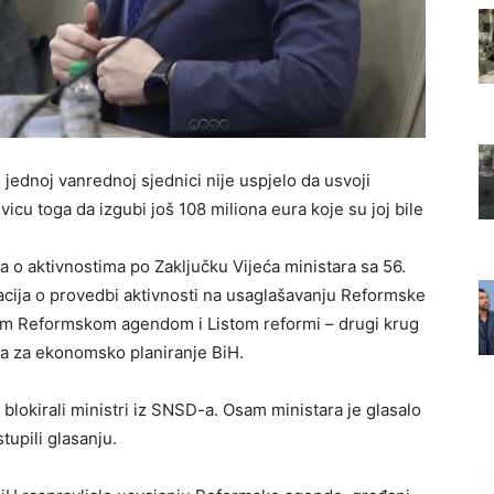
jednoj vanrednoj sjednici nije uspjelo da usvoji
cu toga da izgubi još 108 miliona eura koje su joj bile
a o aktivnostima po Zaključku Vijeća ministara sa 56.
acija o provedbi aktivnosti na usaglašavanju Reformske
om Reformskom agendom i Listom reformi – drugi krug
ja za ekonomsko planiranje BiH.
okirali ministri iz SNSD-a. Osam ministara je glasalo
tupili glasanju.