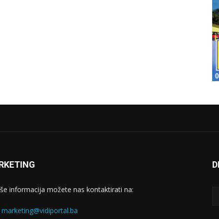
RKETING
D
iše informacija možete nas kontaktirati na:
:
marketing@vidiportal.ba