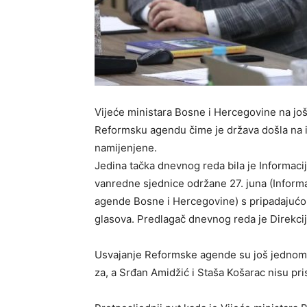
Vijeće ministara Bosne i Hercegovine na još 
Reformsku agendu čime je država došla na ivi
namijenjene.
Jedina tačka dnevnog reda bila je Informacij
vanredne sjednice održane 27. juna (Inform
agende Bosne i Hercegovine) s pripadajuć
glasova. Predlagač dnevnog reda je Direkci
Usvajanje Reformske agende su još jednom bl
za, a Srđan Amidžić i Staša Košarac nisu pris