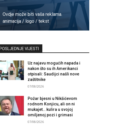
Ovdje može biti vaša reklama.
animacija / logo / tekst
Kontaktirajte nas
POSLJEDNJE VIJESTI
Uz najavu mogućih napada i
nakon što su ih Amerikanci
otpisali: Saudijci našli nove
zaštitnike
07/08/2026
Požar bjesni u Nikšićevom
rodnom Konjicu, ali on ni
mukajet… kulira u svojoj
omiljenoj pozi i grimasi
07/08/2026