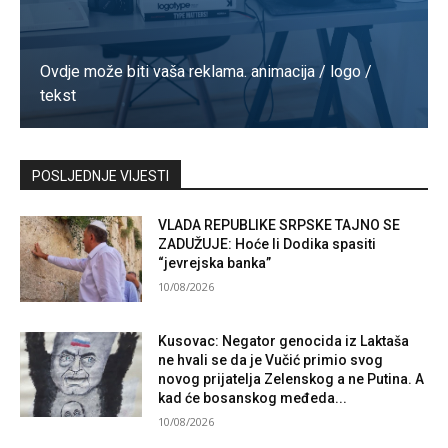
Ovdje može biti vaša reklama. animacija / logo /
tekst
Kontaktirajte nas
POSLJEDNJE VIJESTI
VLADA REPUBLIKE SRPSKE TAJNO SE
ZADUŽUJE: Hoće li Dodika spasiti
“jevrejska banka”
10/08/2026
Kusovac: Negator genocida iz Laktaša
ne hvali se da je Vučić primio svog
novog prijatelja Zelenskog a ne Putina. A
kad će bosanskog međeda...
10/08/2026