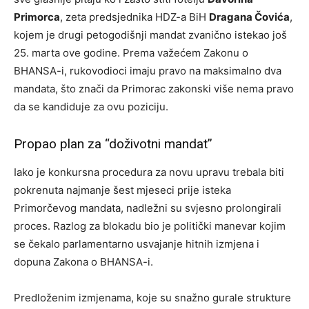
Primorca
, zeta predsjednika HDZ-a BiH
Dragana Čovića
,
kojem je drugi petogodišnji mandat zvanično istekao još
25. marta ove godine. Prema važećem Zakonu o
BHANSA-i, rukovodioci imaju pravo na maksimalno dva
mandata, što znači da Primorac zakonski više nema pravo
da se kandiduje za ovu poziciju.
Propao plan za “doživotni mandat”
Iako je konkursna procedura za novu upravu trebala biti
pokrenuta najmanje šest mjeseci prije isteka
Primorčevog mandata, nadležni su svjesno prolongirali
proces. Razlog za blokadu bio je politički manevar kojim
se čekalo parlamentarno usvajanje hitnih izmjena i
dopuna Zakona o BHANSA-i.
Predloženim izmjenama, koje su snažno gurale strukture