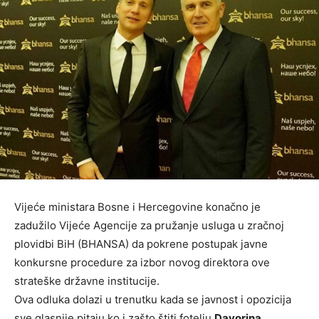
Vijeće ministara Bosne i Hercegovine konačno je
zadužilo Vijeće Agencije za pružanje usluga u zračnoj
plovidbi BiH (BHANSA) da pokrene postupak javne
konkursne procedure za izbor novog direktora ove
strateške državne institucije.
Ova odluka dolazi u trenutku kada se javnost i opozicija
sve glasnije pitaju ko i zašto štiti fotelju
Davorina