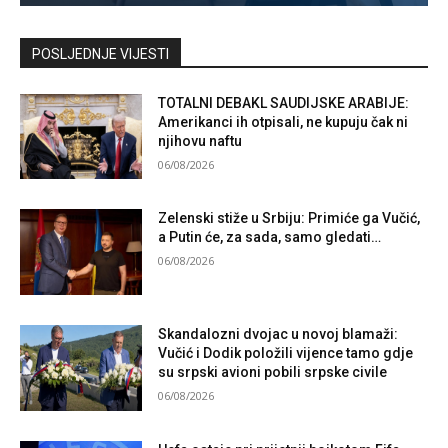
Kontaktirajte nas
POSLJEDNJE VIJESTI
TOTALNI DEBAKL SAUDIJSKE ARABIJE:
Amerikanci ih otpisali, ne kupuju čak ni
njihovu naftu
06/08/2026
Zelenski stiže u Srbiju: Primiće ga Vučić,
a Putin će, za sada, samo gledati…
06/08/2026
Skandalozni dvojac u novoj blamaži:
Vučić i Dodik položili vijence tamo gdje
su srpski avioni pobili srpske civile
06/08/2026