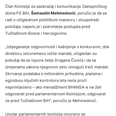
Član Komisije za saobraćaj i komunikacije Zastupničkog
doma PS BiH,
Šemsudin Mehmedović
, poručio je da se
radi o očiglednom političkom manevru i zloupotrebi
položaja, najavio je i pokretanje postupka pred
Tužilaštvom Bosne i Hercegovine.
„Izbjegavanje odgovornosti i kašnjenje s konkursom, dok
direktoru istovremeno ističe mandat, očigledan su
pokušaj da se ispune želje Dragana Čovića i da se
izmjenama zakona njegovom zetu omogući treći mandat.
Skrivanje podataka o milionskim prihodima, plaćama i
egzodusu ključnih kontrolora leta neće proći
neprimijećeno – ako menadžment BHANSA-e ne želi
odgovarati pred parlamentarnom Komisijom, odgovarat
će pred Tužilaštvom BiH“, poručio je Mehmedović.
Unutar parlamentarnih komisija otvoreno se