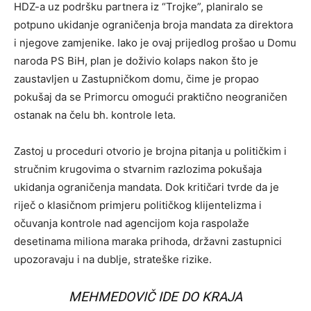
HDZ-a uz podršku partnera iz “Trojke”, planiralo se
potpuno ukidanje ograničenja broja mandata za direktora
i njegove zamjenike. Iako je ovaj prijedlog prošao u Domu
naroda PS BiH, plan je doživio kolaps nakon što je
zaustavljen u Zastupničkom domu, čime je propao
pokušaj da se Primorcu omogući praktično neograničen
ostanak na čelu bh. kontrole leta.
Zastoj u proceduri otvorio je brojna pitanja u političkim i
stručnim krugovima o stvarnim razlozima pokušaja
ukidanja ograničenja mandata. Dok kritičari tvrde da je
riječ o klasičnom primjeru političkog klijentelizma i
očuvanja kontrole nad agencijom koja raspolaže
desetinama miliona maraka prihoda, državni zastupnici
upozoravaju i na dublje, strateške rizike.
MEHMEDOVIČ IDE DO KRAJA