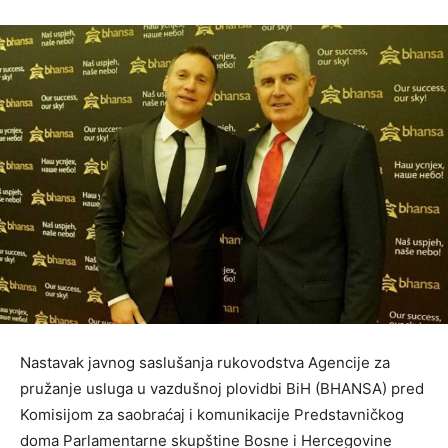
Nastavak javnog saslušanja rukovodstva Agencije za
pružanje usluga u vazdušnoj plovidbi BiH (BHANSA) pred
Komisijom za saobraćaj i komunikacije Predstavničkog
doma Parlamentarne skupštine Bosne i Hercegovine