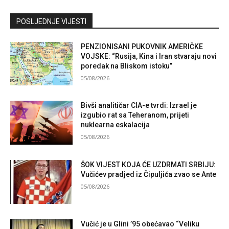
Kontaktirajte nas
POSLJEDNJE VIJESTI
PENZIONISANI PUKOVNIK AMERIČKE
VOJSKE: “Rusija, Kina i Iran stvaraju novi
poredak na Bliskom istoku”
05/08/2026
Bivši analitičar CIA-e tvrdi: Izrael je
izgubio rat sa Teheranom, prijeti
nuklearna eskalacija
05/08/2026
ŠOK VIJEST KOJA ĆE UZDRMATI SRBIJU:
Vučićev pradjed iz Čipuljića zvao se Ante
05/08/2026
Vučić je u Glini ’95 obećavao “Veliku