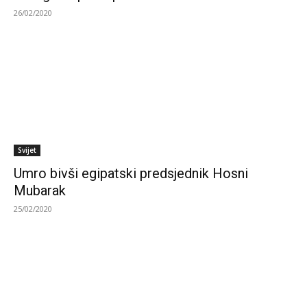
26/02/2020
Svijet
Umro bivši egipatski predsjednik Hosni
Mubarak
25/02/2020