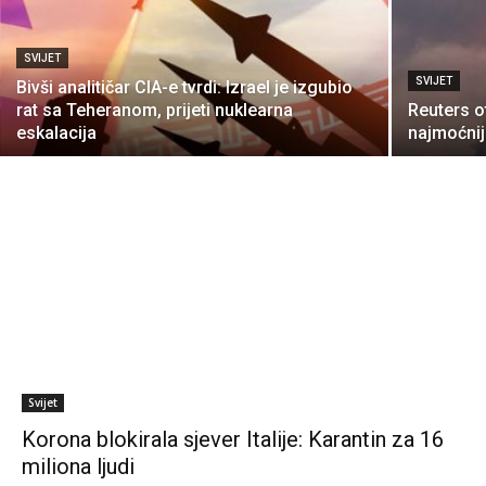
SVIJET
SVIJET
Bivši analitičar CIA-e tvrdi: Izrael je izgubio
rat sa Teheranom, prijeti nuklearna
Reuters o
eskalacija
najmoćnij
Svijet
Korona blokirala sjever Italije: Karantin za 16
miliona ljudi