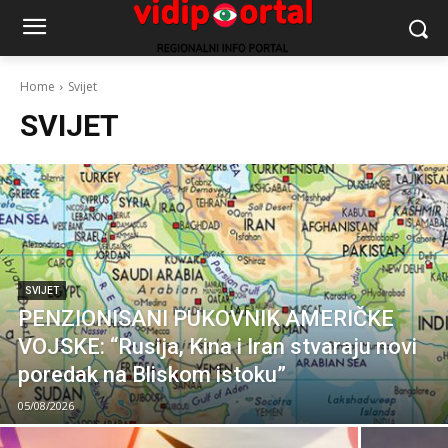
Home
Svijet
SVIJET
SVIJET
PENZIONISANI PUKOVNIK AMERIČKE
VOJSKE: “Rusija, Kina i Iran stvaraju novi
poredak na Bliskom istoku”
05/08/2026