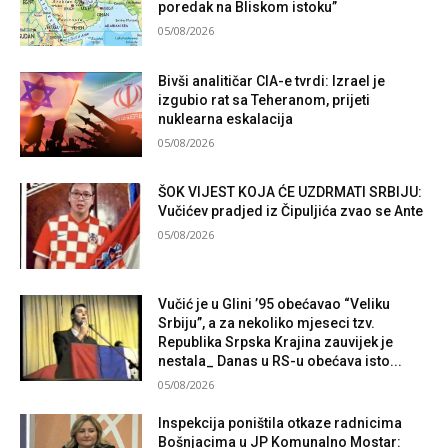
poredak na Bliskom istoku”
05/08/2026
Bivši analitičar CIA-e tvrdi: Izrael je
izgubio rat sa Teheranom, prijeti
nuklearna eskalacija
05/08/2026
ŠOK VIJEST KOJA ĆE UZDRMATI SRBIJU:
Vučićev pradjed iz Čipuljića zvao se Ante
05/08/2026
Vučić je u Glini ’95 obećavao “Veliku
Srbiju”, a za nekoliko mjeseci tzv.
Republika Srpska Krajina zauvijek je
nestala_ Danas u RS-u obećava isto...
05/08/2026
Inspekcija poništila otkaze radnicima
Bošnjacima u JP Komunalno Mostar: