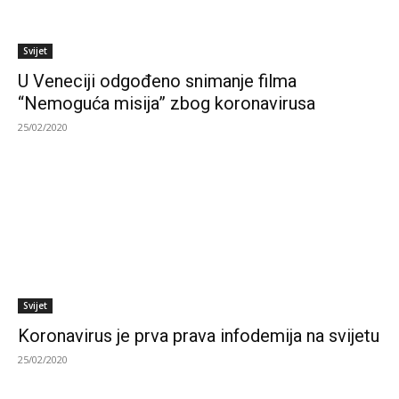
Svijet
U Veneciji odgođeno snimanje filma
“Nemoguća misija” zbog koronavirusa
25/02/2020
Svijet
Koronavirus je prva prava infodemija na svijetu
25/02/2020