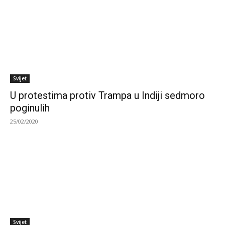
Svijet
U protestima protiv Trampa u Indiji sedmoro
poginulih
25/02/2020
Svijet