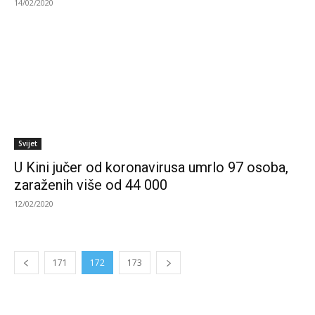
14/02/2020
Svijet
U Kini jučer od koronavirusa umrlo 97 osoba,
zaraženih više od 44 000
12/02/2020
171
172
173