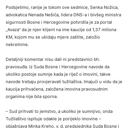
Podsjetimo, ranije je tokom ove sedmice, Senka Nožica,
advokatica Nenada Nešića, lidera DNS-a i bivšeg ministra
sigurnosti Bosne i Hercegovine potvrdila je za portal
„Avaza“ da je njen klijent na ime kaucije od 1,37 miliona
KM, kojom mu se ukidaju mjere zaštite, založio
nekretnine.
Detaljniji komentar nisu dali ni predstavnici bh.
pravosuđa. Iz Suda Bosne i Hercegovine navode da
ukoliko postoje sumnje kada je riječ o imovini, takve
navode trebaju provjeravati tužilaštva. Imajući u vidu da je
kaucija prihvaćena, založena imovina pravosudnim
organima nije bila sporna.
– Sud prihvati to jemstvo, a ukoliko je sumnjivo, onda
Tužilaštvo ispituje odakle je porijeklo imovine –
objašnjava Minka Kreho, v. d. predsjednika Suda Bosne i