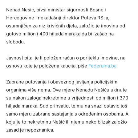
Nenad Nešić, bivši ministar sigurnosti Bosne i
Hercegovine i nekadašnji direktor Puteva RS-a,
osumnjičen za niz krivičnih djela, založio je imovinu od
gotovo milion i 400 hiljada maraka da bi izašao na
slobodu.
Javnost pita, je li položen račun o porijeklu imovine, na
osnovu koje je položena kaucija, piše
Federalna.ba
.
Zabrane putovanja i obaveznog javljanja policijskim
organima više nema. Ove mjere Nenadu Nešiću ukinute
su nakon zaloga nekretnine u vrijednosti od milion i 370
hiljada maraka. Sud prihvatio, te mu na snazi ostavio još
samo mjeru zabrane sastajanja s određenim osobama. A
koju je to nekretninu Nešić ili njemu neko blizak založio –
zasad je nepoznanica.