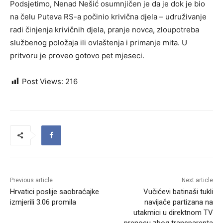
Podsjetimo, Nenad Nešić osumnjičen je da je dok je bio
na čelu Puteva RS-a počinio krivična djela – udruživanje
radi činjenja krivičnih djela, pranje novca, zloupotreba
službenog položaja ili ovlaštenja i primanje mita. U
pritvoru je proveo gotovo pet mjeseci.
Post Views:
216
Previous article
Next article
Hrvatici poslije saobraćajke
Vučićevi batinaši tukli
izmjerili 3.06 promila
navijače partizana na
utakmici u direktnom TV
prenosu zbog transparenta