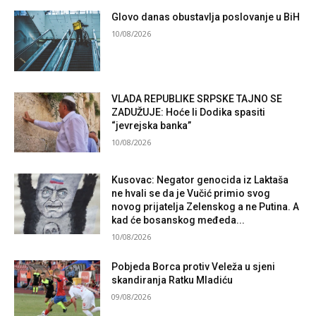
Glovo danas obustavlja poslovanje u BiH
10/08/2026
VLADA REPUBLIKE SRPSKE TAJNO SE
ZADUŽUJE: Hoće li Dodika spasiti
“jevrejska banka”
10/08/2026
Kusovac: Negator genocida iz Laktaša
ne hvali se da je Vučić primio svog
novog prijatelja Zelenskog a ne Putina. A
kad će bosanskog međeda...
10/08/2026
Pobjeda Borca protiv Veleža u sjeni
skandiranja Ratku Mladiću
09/08/2026