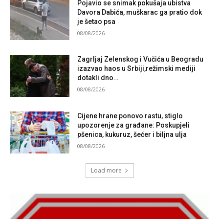
Pojavio se snimak pokušaja ubistva
Davora Dabića, muškarac ga pratio dok
je šetao psa
08/08/2026
Zagrljaj Zelenskog i Vučića u Beogradu
izazvao haos u Srbiji,režimski mediji
dotakli dno…
08/08/2026
Cijene hrane ponovo rastu, stiglo
upozorenje za građane: Poskupjeli
pšenica, kukuruz, šećer i biljna ulja
08/08/2026
Load more