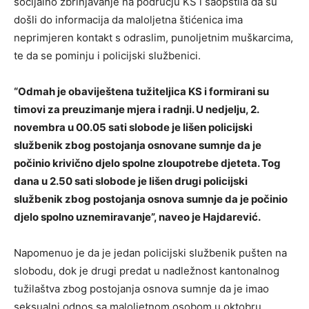
socijalno zbrinjavanje na području KS i saopštila da su
došli do informacija da maloljetna štićenica ima
neprimjeren kontakt s odraslim, punoljetnim muškarcima,
te da se pominju i policijski službenici.
“Odmah je obaviještena tužiteljica KS i formirani su
timovi za preuzimanje mjera i radnji. U nedjelju, 2.
novembra u 00.05 sati slobode je lišen policijski
službenik zbog postojanja osnovane sumnje da je
počinio krivično djelo spolne zloupotrebe djeteta. Tog
dana u 2.50 sati slobode je lišen drugi policijski
službenik zbog postojanja osnova sumnje da je počinio
djelo spolno uznemiravanje”, naveo je Hajdarević.
Napomenuo je da je jedan policijski službenik pušten na
slobodu, dok je drugi predat u nadležnost kantonalnog
tužilaštva zbog postojanja osnova sumnje da je imao
seksualni odnos sa maloljetnom osobom u oktobru.