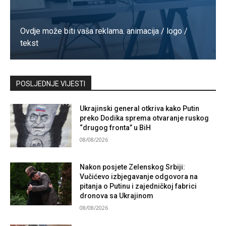
Ovdje može biti vaša reklama. animacija / logo /
tekst
Kontaktirajte nas
POSLJEDNJE VIJESTI
Ukrajinski general otkriva kako Putin
preko Dodika sprema otvaranje ruskog
“drugog fronta” u BiH
08/08/2026
Nakon posjete Zelenskog Srbiji:
Vučićevo izbjegavanje odgovora na
pitanja o Putinu i zajedničkoj fabrici
dronova sa Ukrajinom
08/08/2026