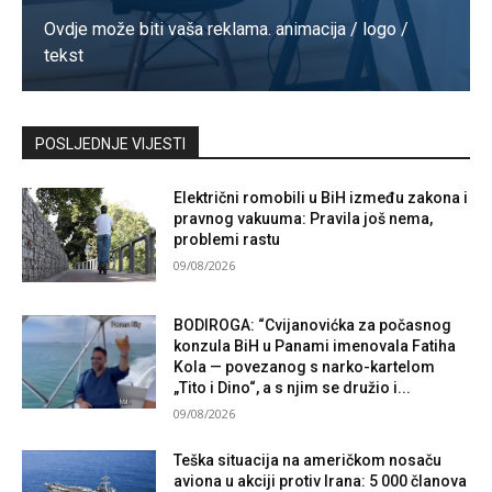
Ovdje može biti vaša reklama. animacija / logo /
tekst
Kontaktirajte nas
POSLJEDNJE VIJESTI
Električni romobili u BiH između zakona i
pravnog vakuuma: Pravila još nema,
problemi rastu
09/08/2026
BODIROGA: “Cvijanovićka za počasnog
konzula BiH u Panami imenovala Fatiha
Kola — povezanog s narko-kartelom
„Tito i Dino“, a s njim se družio i...
09/08/2026
Teška situacija na američkom nosaču
aviona u akciji protiv Irana: 5 000 članova