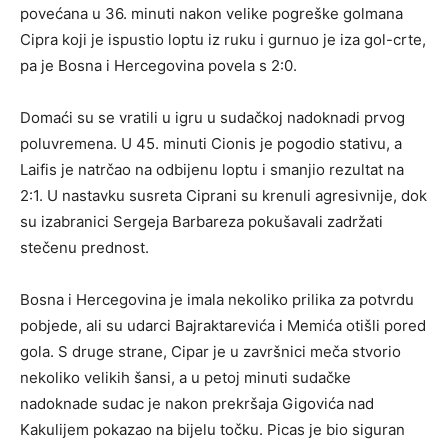
povećana u 36. minuti nakon velike pogreške golmana
Cipra koji je ispustio loptu iz ruku i gurnuo je iza gol-crte,
pa je Bosna i Hercegovina povela s 2:0.
Domaći su se vratili u igru u sudačkoj nadoknadi prvog
poluvremena. U 45. minuti Cionis je pogodio stativu, a
Laifis je natrčao na odbijenu loptu i smanjio rezultat na
2:1. U nastavku susreta Ciprani su krenuli agresivnije, dok
su izabranici Sergeja Barbareza pokušavali zadržati
stečenu prednost.
Bosna i Hercegovina je imala nekoliko prilika za potvrdu
pobjede, ali su udarci Bajraktarevića i Memića otišli pored
gola. S druge strane, Cipar je u završnici meča stvorio
nekoliko velikih šansi, a u petoj minuti sudačke
nadoknade sudac je nakon prekršaja Gigovića nad
Kakulijem pokazao na bijelu točku. Picas je bio siguran