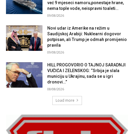
već 9 mjeseci namoru,ponestaje hrane,
nema tople vode, neispravni toaleti…
09/08/2026
Novi udar iz Amerike na režim u
Saudijskoj Arabiji: Nuklearni dogovor
potpisan, ali Trump je odmah promijenio
pravila
09/08/2026
HILL PROGOVORIO O TAJNOJ SARADNJI
VUČIĆA I ZELENSKOG: “Srbija je slala
municiju u Ukrajinu, sada se u igri
dronovi…”
08/08/2026
Load more