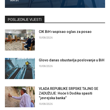
Kontaktirajte nas
POSLJEDNJE VIJESTI
CIK BiH raspisao oglas za posao
10/08/2026
Glovo danas obustavlja poslovanje u BiH
10/08/2026
VLADA REPUBLIKE SRPSKE TAJNO SE
ZADUŽUJE: Hoće li Dodika spasiti
“jevrejska banka”
10/08/2026