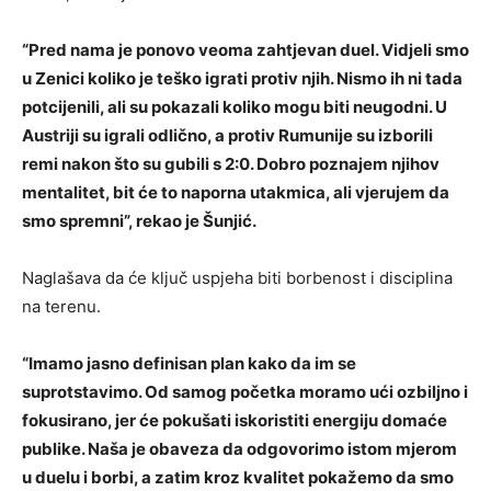
“Pred nama je ponovo veoma zahtjevan duel. Vidjeli smo
u Zenici koliko je teško igrati protiv njih. Nismo ih ni tada
potcijenili, ali su pokazali koliko mogu biti neugodni. U
Austriji su igrali odlično, a protiv Rumunije su izborili
remi nakon što su gubili s 2:0. Dobro poznajem njihov
mentalitet, bit će to naporna utakmica, ali vjerujem da
smo spremni”, rekao je Šunjić.
Naglašava da će ključ uspjeha biti borbenost i disciplina
na terenu.
“Imamo jasno definisan plan kako da im se
suprotstavimo. Od samog početka moramo ući ozbiljno i
fokusirano, jer će pokušati iskoristiti energiju domaće
publike. Naša je obaveza da odgovorimo istom mjerom
u duelu i borbi, a zatim kroz kvalitet pokažemo da smo