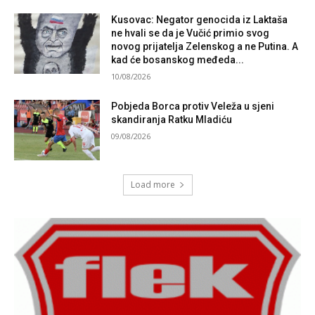
Kusovac: Negator genocida iz Laktaša
ne hvali se da je Vučić primio svog
novog prijatelja Zelenskog a ne Putina. A
kad će bosanskog međeda...
10/08/2026
Pobjeda Borca protiv Veleža u sjeni
skandiranja Ratku Mladiću
09/08/2026
Load more