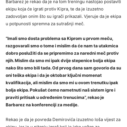
Barbarez je rekao da je na tom treningu nastojao postaviti
ekipu koja će igrati protiv Kipra, te da je izuzetno
zadovoljan onim što su igrači prikazali. Vjeruje da je ekipa
u potpunosti spremna za sutrašnji meč.
“Imali smo dosta problema sa Kiprom u prvom meču,
razgovarali smo o tome i mislim da će nam ta utakmica
dobro poslužiti da se pripremimo za naredni meč protiv
njih. Mislim da smo mi ipak dvije stepenice bolja ekipa
nako što smo bili tada. Od prvog dana sam govorio da su
oni teška ekipa i da je oktobar ključni momenat
kvalifikacija, ali mislim da smo mi u ovom trenutku ipak
bolja ekipa. Pokušat ćemo nametnuti naš sistem igre i
praviti pritisak u određenim trenucima”, rekao je
Barbarez na konferenciji za medije.
Rekao je da je povreda Demirovića izuzetno loša vijest za
ekipu, jer je u pitanju igrač koji je jako važan za