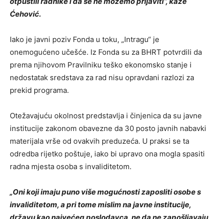
otpustili radnike i da se ne možemo prijaviti“, kaže
Ćehović.
Iako je javni poziv Fonda u toku, „Intragu“ je
onemogućeno učešće. Iz Fonda su za BHRT potvrdili da
prema njihovom Pravilniku teško ekonomsko stanje i
nedostatak sredstava za rad nisu opravdani razlozi za
prekid programa.
Otežavajuću okolnost predstavlja i činjenica da su javne
institucije zakonom obavezne da 30 posto javnih nabavki
materijala vrše od ovakvih preduzeća. U praksi se ta
odredba rijetko poštuje, iako bi upravo ona mogla spasiti
radna mjesta osoba s invaliditetom.
„Oni koji imaju puno više mogućnosti zaposliti osobe s
invaliditetom, a pri tome mislim na javne institucije,
državu kao najvećeg poslodavca, ne da ne zapošljavaju