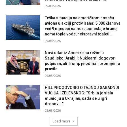
09/08/2026
Teška situacija na američkom nosaču
aviona u akciji protiv Irana: 5 000 članova
već 9 mjeseci namoru,ponestaje hrane,
nema tople vode, neispravni toaleti…
09/08/2026
Novi udar iz Amerike na režim u
Saudijskoj Arabiji: Nuklearni dogovor
potpisan, ali Trump je odmah promijenio
pravila
09/08/2026
HILL PROGOVORIO O TAJNOJ SARADNJI
VUČIĆA I ZELENSKOG: “Srbija je slala
municiju u Ukrajinu, sada se u igri
dronovi…”
08/08/2026
Load more