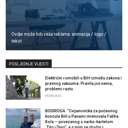
Ovdje može biti vaša reklama. animacija / logo /
tekst
Kontaktirajte nas
POSLJEDNJE VIJESTI
Električni romobili u BiH između zakona i
pravnog vakuuma: Pravila još nema,
problemi rastu
09/08/2026
BODIROGA: “Cvijanovićka za počasnog
konzula BiH u Panami imenovala Fatiha
Kola — povezanog s narko-kartelom
„Tito i Dino“, a s njim se družio i...