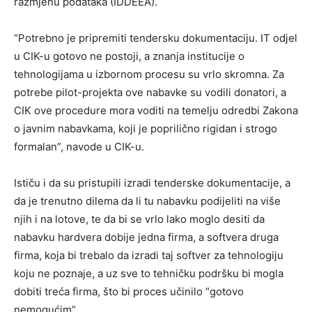
razmjenu podataka (IDDEEA).
“Potrebno je pripremiti tendersku dokumentaciju. IT odjel
u CIK-u gotovo ne postoji, a znanja institucije o
tehnologijama u izbornom procesu su vrlo skromna. Za
potrebe pilot-projekta ove nabavke su vodili donatori, a
CIK ove procedure mora voditi na temelju odredbi Zakona
o javnim nabavkama, koji je poprilično rigidan i strogo
formalan”, navode u CIK-u.
Ističu i da su pristupili izradi tenderske dokumentacije, a
da je trenutno dilema da li tu nabavku podijeliti na više
njih i na lotove, te da bi se vrlo lako moglo desiti da
nabavku hardvera dobije jedna firma, a softvera druga
firma, koja bi trebalo da izradi taj softver za tehnologiju
koju ne poznaje, a uz sve to tehničku podršku bi mogla
dobiti treća firma, što bi proces učinilo “gotovo
nemogućim”.