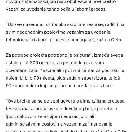
novom sistematizacijom nisu obuhvaćeni novi poslovi
vezani za uvođenje tehnologija u izborni proces.
“Uz sve navedeno, uz ionako skromne resurse, raditi i na
svim neophodnim poslovima vezanim za uvođenje
tehnologija u izborni proces je nemoguće”, kažu u CIK-u.
Za potrebe projekta potrebno je osigurati, između svega
ostalog, i 5.300 operatera i pet odsto rezervnih
operatera, zatim “nacionalni pozivni centar za podršku” u
kojem bi bilo 70 mjesta, plus sedam supervizora, te još
90 koordinatora koji će pripremiti uređaje za izbore.
“Ove brojke same po sebi govore o dimenzijama procesa,
teškoćama sa pronalaskom dovoljnog broja potrebnih
ljudi, njihovom selekcijom i edukacijom, ali i
administrativnim poslovima vezanim za imenovanja,
pripreme ugovora o djelu, isplatu i statistiku”, ističu u CIK-