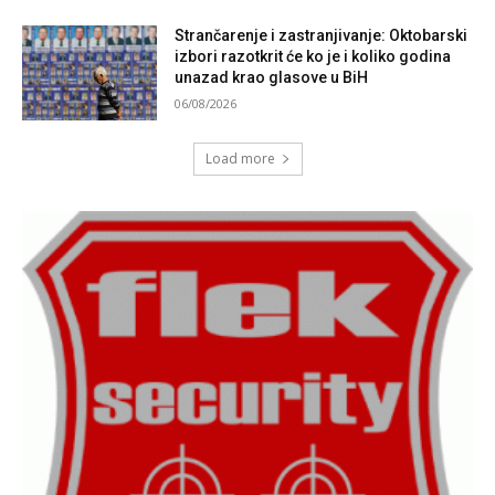
Strančarenje i zastranjivanje: Oktobarski
izbori razotkrit će ko je i koliko godina
unazad krao glasove u BiH
06/08/2026
Load more