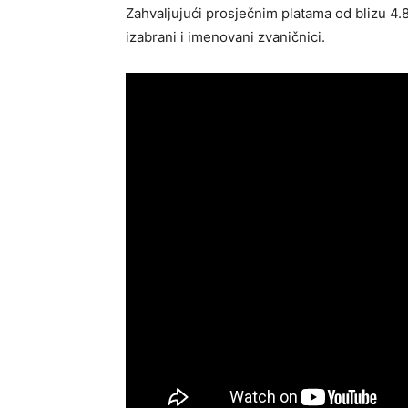
Zahvaljujući prosječnim platama od blizu 4
izabrani i imenovani zvaničnici.