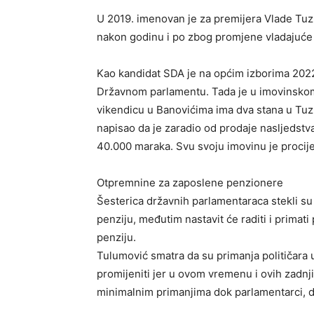
U 2019. imenovan je za premijera Vlade Tuzl
nakon godinu i po zbog promjene vladajuće 
Kao kandidat SDA je na općim izborima 2022
Državnom parlamentu. Tada je u imovinskom
vikendicu u Banovićima ima dva stana u Tuzl
napisao da je zaradio od prodaje nasljedstva
40.000 maraka. Svu svoju imovinu je procije
Otpremnine za zaposlene penzionere
Šesterica državnih parlamentaraca stekli su
penziju, međutim nastavit će raditi i primati
penziju.
Tulumović smatra da su primanja političara 
promijeniti jer u ovom vremenu i ovih zadnj
minimalnim primanjima dok parlamentarci, do