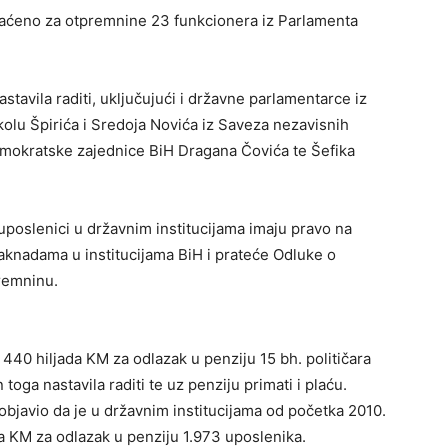
laćeno za otpremnine 23 funkcionera iz Parlamenta
stavila raditi, uključujući i državne parlamentarce iz
olu Špirića i Sredoja Novića iz Saveza nezavisnih
emokratske zajednice BiH Dragana Čovića te Šefika
 uposlenici u državnim institucijama imaju pravo na
knadama u institucijama BiH i prateće Odluke o
premninu.
440 hiljada KM za odlazak u penziju 15 bh. političara
n toga nastavila raditi te uz penziju primati i plaću.
 objavio da je u državnim institucijama od početka 2010.
a KM za odlazak u penziju 1.973 uposlenika.