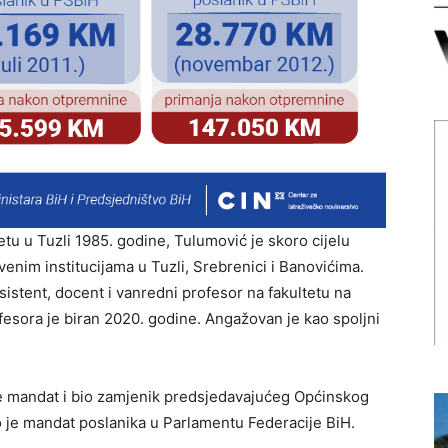
tu u Tuzli 1985. godine, Tulumović je skoro cijelu
venim institucijama u Tuzli, Srebrenici i Banovićima.
istent, docent i vanredni profesor na fakultetu na
esora je biran 2020. godine. Angažovan je kao spoljni
je mandat i bio zamjenik predsjedavajućeg Općinskog
jio je mandat poslanika u Parlamentu Federacije BiH.