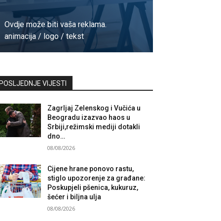
Ovdje može biti vaša reklama.
animacija / logo / tekst
Kontaktirajte nas
POSLJEDNJE VIJESTI
Zagrljaj Zelenskog i Vučića u
Beogradu izazvao haos u
Srbiji,režimski mediji dotakli
dno…
08/08/2026
Cijene hrane ponovo rastu,
stiglo upozorenje za građane:
Poskupjeli pšenica, kukuruz,
šećer i biljna ulja
08/08/2026