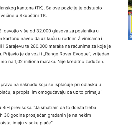
anskog kantona (TK). Sa ove pozicije je odstupio
većine u Skupštini TK.
. osvojio više od 32.000 glasova za poslanika u
 kartonu naveo da uz kuću u rodnim Živinicama i
i i Sarajevu te 280.000 maraka na računima za koje je
. Prijavio je da vozi i „Range Rover Evoque“, vrijedan
nio na 1,02 miliona maraka. Nije kreditno zadužen.
 pravo na naknadu koja se isplaćuje pri odlasku u
 plaću, a propisi im omogućavaju da uz to primaju i
u BiH previsoka: “Ja smatram da to doista treba
ih 30 godina prosječan građanin je na nekim
ista, imaju visoke plaće”.