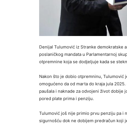
Denijal Tulumović iz Stranke demokratske ak
poslaničkog mandata u Parlamentarnoj skup
otpremnine koja se dodjeljuje kada se stekn
Nakon što je dobio otpremninu, Tulumović j
omogućeno da od marta do kraja jula 2025. 
paušala i naknade za odvojeni život dobije
pored plate prima i penziju.
Tulumović još nije primio prvu penziju pa i 
sigurnošću dok ne dobijem predračun koji je