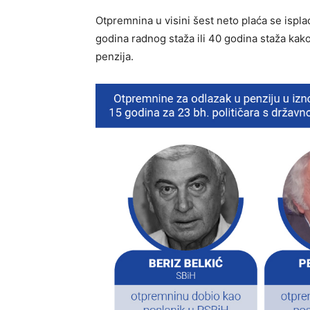
Otpremnina u visini šest neto plaća se ispl
godina radnog staža ili 40 godina staža kak
penzija.