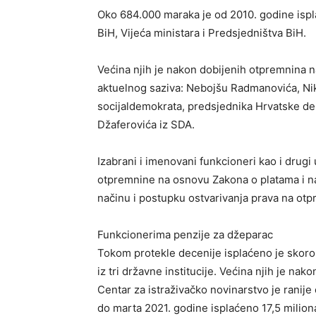
Oko 684.000 maraka je od 2010. godine isp
BiH, Vijeća ministara i Predsjedništva BiH.
Većina njih je nakon dobijenih otpremnina na
aktuelnog saziva: Nebojšu Radmanovića, Nik
socijaldemokrata, predsjednika Hrvatske d
Džaferovića iz SDA.
Izabrani i imenovani funkcioneri kao i drugi
otpremnine na osnovu Zakona o platama i na
načinu i postupku ostvarivanja prava na ot
Funkcionerima penzije za džeparac
Tokom protekle decenije isplaćeno je skoro 
iz tri državne institucije. Većina njih je nako
Centar za istraživačko novinarstvo je ranije
do marta 2021. godine isplaćeno 17,5 milion