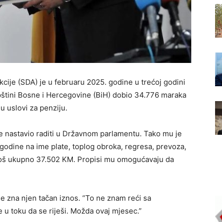
cije (SDA) je u februaru 2025. godine u trećoj godini
štini Bosne i Hercegovine (BiH) dobio 34.776 maraka
u uslovi za penziju.
e nastavio raditi u Državnom parlamentu. Tako mu je
godine na ime plate, toplog obroka, regresa, prevoza,
 još ukupno 37.502 KM. Propisi mu omogućavaju da
ne zna njen tačan iznos. “To ne znam reći sa
 u toku da se riješi. Možda ovaj mjesec.”