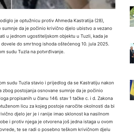
diglo je optužnicu protiv Ahmeda Kastratija (28),
 sumnje da je počinio krivično djelo ubistvo a vezano
ati u jednom ugostiteljskom objektu u Tuzli, kada je
u dovele do smrtnog ishoda oštećenog 10. jula 2025.
om sudu Tuzla na potvrđivanje.
om sudu Tuzla stavio i prijedlog da se Kastratiju nakon
ra zbog postojanja osnovane sumnje da je počinio
oga propisanih u članu 146. stav 1 tačke c. i d. Zakona
tuženom licu za kojeg postoje naročite okolnosti da bi
vično djelo jer je i ranije imao sklonost ka nasilnom
be i protiv njega je otvorena još jedna istaga u ovom
 povrede, te se radi o posebno teškom krivičnom djelu