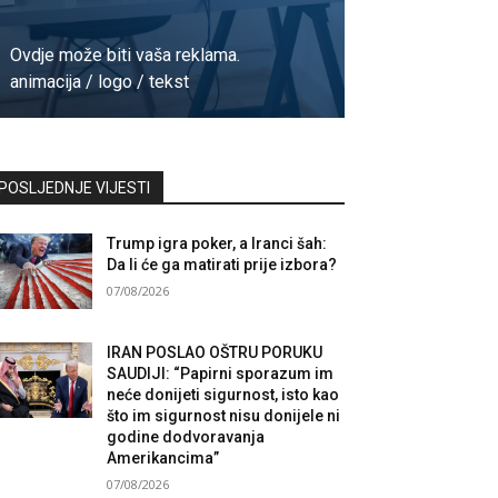
Ovdje može biti vaša reklama.
animacija / logo / tekst
Kontaktirajte nas
POSLJEDNJE VIJESTI
Trump igra poker, a Iranci šah:
Da li će ga matirati prije izbora?
07/08/2026
IRAN POSLAO OŠTRU PORUKU
SAUDIJI: “Papirni sporazum im
neće donijeti sigurnost, isto kao
što im sigurnost nisu donijele ni
godine dodvoravanja
Amerikancima”
07/08/2026