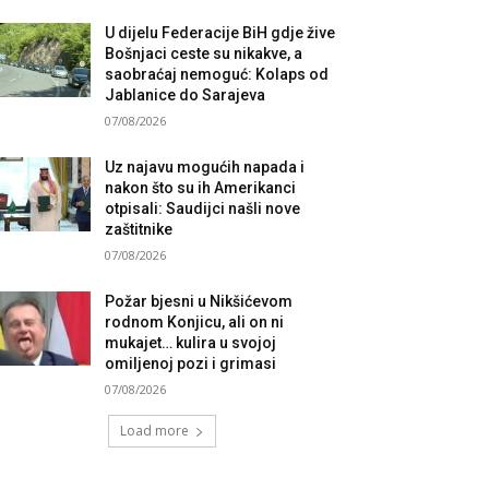
U dijelu Federacije BiH gdje žive
Bošnjaci ceste su nikakve, a
saobraćaj nemoguć: Kolaps od
Jablanice do Sarajeva
07/08/2026
Uz najavu mogućih napada i
nakon što su ih Amerikanci
otpisali: Saudijci našli nove
zaštitnike
07/08/2026
Požar bjesni u Nikšićevom
rodnom Konjicu, ali on ni
mukajet… kulira u svojoj
omiljenoj pozi i grimasi
07/08/2026
Load more