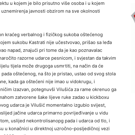
ktu u kojem je bilo prisutno više osoba i u kojem
 do uznemirenja javnosti obzirom na sve okolnosti
kon kraćeg verbalnog i fizičkog sukoba oštećenog
kojem sukobu Kastrati nije učestvovao, prišao sa leđa
ivao napad, znajući pri tome da je kao poznavalac
naročito razorne udarce pesnicom, i svjestan da takvim
elu tijela može drugoga usmrtiti, na način da će
g pada oštećenog, na što je pristao, ustao od svog stola
rane, kada ga oštećeni nije imao u vidokrugu, i
ničim izazvan, potegnuvši Vilušića za rame okrenuo ga
amahom zatvorene šake lijeve ruke zadao u kickboxu
ovog udarca je Vilušić momentalno izgubio svijest,
slijed jačine udarca primarno povrijeđivanje u vidu
tom, uslijed nekontrolisanopg pada i udarca od tlo, i
u u konačnici u direktnoj uzročno-posljedičnoj vezi