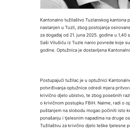
Kantonalno tužilaštvo Tuzlanskog kantona po
nastanjen u Tuzli, zbog postojanja osnovane
za događaj od 21. juna 2025. godine u 1,40 s
Saši Vilušiću iz Tuzle nanio povrede koje s
godine. Optužnica je dostavljena Kantonaln
Postupajući tužilac je u optužnici Kantonaln
potvrđivanja optužnice odredi mjera pritvo
krivično djelo ubistvo, te zbog posebnih razl
o krivičnom postupku FBiH. Naime, radi o op
puštanjem na slobodu mogao počiniti isto kri
ponašanju i tjelesnim napadima na druge oso
Tužilaštvu za krivično djelo teške tjelesne