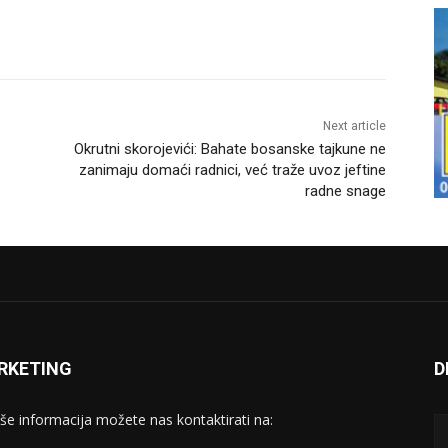
Next article
Okrutni skorojevići: Bahate bosanske tajkune ne
zanimaju domaći radnici, već traže uvoz jeftine
radne snage
RKETING
D
iše informacija možete nas kontaktirati na: