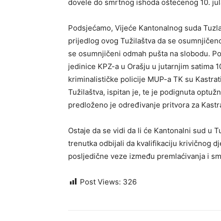
dovele do smrtnog ishoda oštećenog 10. jul
Podsjećamo, Vijeće Kantonalnog suda Tuzla
prijedlog ovog Tužilaštva da se osumnjičeno
se osumnjičeni odmah pušta na slobodu. Po
jedinice KPZ-a u Orašju u jutarnjim satima 1
kriminalističke policije MUP-a TK su Kastrati
Tužilaštva, ispitan je, te je podignuta optu
predloženo je određivanje pritvora za Kastra
Ostaje da se vidi da li će Kantonalni sud u T
trenutka odbijali da kvalifikaciju krivičnog d
posljedične veze između premlaćivanja i smr
Post Views:
326