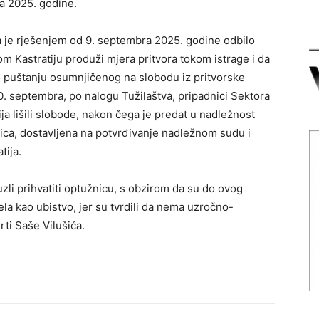
a 2025. godine.
 je rješenjem od 9. septembra 2025. godine odbilo
m Kastratiju produži mjera pritvora tokom istrage i da
 puštanju osumnjičenog na slobodu iz pritvorske
0. septembra, po nalogu Tužilaštva, pripadnici Sektora
ja lišili slobode, nakon čega je predat u nadležnost
žnica, dostavljena na potvrđivanje nadležnom sudu i
tija.
uzli prihvatiti optužnicu, s obzirom da su do ovog
jela kao ubistvo, jer su tvrdili da nema uzročno-
ti Saše Vilušića.