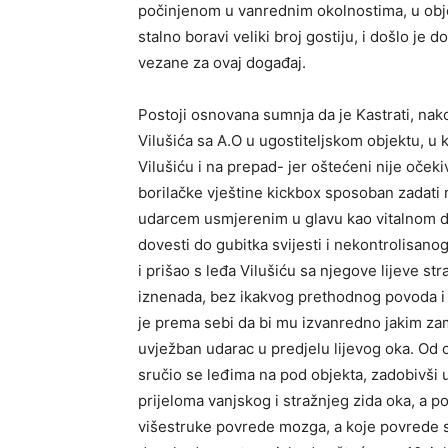
počinjenom u vanrednim okolnostima, u obje
stalno boravi veliki broj gostiju, i došlo je
vezane za ovaj događaj.
Postoji osnovana sumnja da je Kastrati, na
Vilušića sa A.O u ugostiteljskom objektu, u 
Vilušiću i na prepad- jer oštećeni nije oček
borilačke vještine kickbox sposoban zadati 
udarcem usmjerenim u glavu kao vitalnom dij
dovesti do gubitka svijesti i nekontrolisano
i prišao s leđa Vilušiću sa njegove lijeve st
iznenada, bez ikakvog prethodnog povoda i 
je prema sebi da bi mu izvanredno jakim z
uvježban udarac u predjelu lijevog oka. Od 
sručio se leđima na pod objekta, zadobivši u
prijeloma vanjskog i stražnjeg zida oka, a po
višestruke povrede mozga, a koje povrede s