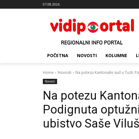
07.08.2026.
POČETNA
NOVOSTI
KOLUMNE
L
Home
Novosti
Na potezu Kantonalni sud u Tuzli: Po
Novosti
Na potezu Kantonal
Podignuta optužnic
ubistvo Saše Vilu