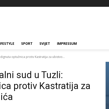
IFESTYLE
SPORT
SVIJET
IMPRESSUM
dignuta optužnica protiv Kastratija za ubistvo...
ni sud u Tuzli:
a protiv Kastratija za
šića