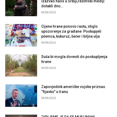
izazvao haos u Srbiji,režimski mediji
dotakli dno…
08/08/2026
Cijene hrane ponovo rastu, stiglo
upozorenje za građane: Poskupjeli
pšenica, kukuruz, šećer i biljna ulja
08/08/2026
Suša bi mogla dovesti do poskupljenja
hrane
08/08/2026
Zapovjednik američke vojske priznao
“fijasko” u Iranu
08/08/2026
“VRIJEME JE DA SE MUSLIMANI