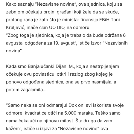
Kako saznaju “Nezavisne novine”, ova sjednica, koju sa
zebnjom očekuju brojni građani koji žele da se skuće,
prolongirana je zato što je ministar finansija FBiH Toni
Kraljević, inače član UO UIO, na odmoru.
“Zbog toga je sjednica, koja je trebalo da bude održana 6.
avgusta, odgođena za 19. avgust”, ističe izvor “Nezavisnih
novina”.
Kada smo Banjalučanki Dijani M., koja s nestrpljenjem
očekuje ovu povlasticu, otkrili razlog zbog kojeg je
ponovo odgođena sjednica, ona se prvo nasmijala, a
potom zagalamila…
“Samo neka se oni odmaraju! Dok oni svi iskoriste svoje
odmore, kvadrat će otići na 5.000 maraka. Teško samo
nama čekajući na njihovu milost. Šta drugo da vam
kažem”, ističe u izjavi za “Nezavisne novine” ova