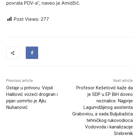
povrata PDV-a”, naveo je Amidžić.
Post Views:
277
Previous article
Next article
Ostaje u pritvoru: Vejsil
Profesor Kešetović kaže da
Halilović vozeći drogiran i
je SDP u EP BiH doveo
pijan usmrtio je Ajlu
neznalice: Najprije
Nuhanović
Lagumdžijinog asistenta
Grabovicu, a sada Buljubašića
tehničkog rukovodioca
Vodovoda i kanalizacije
Srebrenik