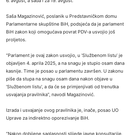
6. avgust, a sada i za 19. avgust.
Saša Magazinović, poslanik u Predstavničkom domu
Parlamentarne skupštine BiH, podsjeća da je parlament
BiH zakon koji omogućava povrat PDV-a usvojio još
proljetos.
“Parlament je ovaj zakon usvojio, u ‘Službenom listu’ je
objavljen 4. aprila 2025, a na snagu je stupio osam dana
kasnije. Time je posao u parlamentu završen. U zakonu
piše da stupa na snagu osam dana nakon objave u
‘Službenom listu’, a da će se primjenjivati od trenutka
usvajanja pravilnika”, navodi Magazinović.
Izrada i usvajanje ovog pravilnika je, inače, posao UO
Uprave za indirektno oporezivanje BiH.
“Nakon dobijene saglasnosti slijede javne konsultacije,