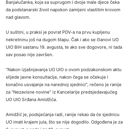
Banjalučanka, koja sa suprugom i dvoje male djece čeka
da podstanarski život napokon zamijeni vlastitim krovom
nad glavom.
U suštini, u praksi je povrat PDV-a na prvu kupljenu
nekretninu još na dugom štapu. Čak i ako se članovi UO
UIO BiH sastanu 19. avgusta, te ako sve dogovore, ni tada
sav posao nije završen.
“Nakon izjašnjavanja UO UIO o ovom podzakonskom aktu
slijede javne konsultacije, nakon čega se očekuje i
konačno usvajanje na narednoj sjednici”, rečeno je ranije
za “Nezavisne novine” iz Kancelarije predsjedavajućeg
UO UIO Srđana Amidžića.
Amidžić je, podsjećanja radi, ranije rekao da će sjednicu
UO imati krajem jula, što se nije dogodilo. Odgođena je za