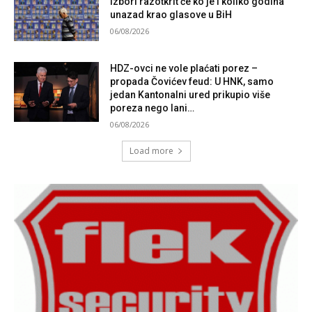
izbori razotkrit će ko je i koliko godina
unazad krao glasove u BiH
06/08/2026
HDZ-ovci ne vole plaćati porez –
propada Čovićev feud: U HNK, samo
jedan Kantonalni ured prikupio više
poreza nego lani…
06/08/2026
Load more