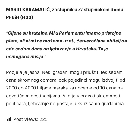
MARIO KARAMATIĆ, zastupnik u Zastupničkom domu
PFBiH (HSS)
“Cijene su brutalne. Mi u Parlamentu imamo pristojne
plate, ali ni mi ne možemo uzeti, četveročlana obitelj da
ode sedam dana na ljetovanje u Hrvatsku. To je
nemoguća misija.”
Podjela je jasna. Neki građani mogu priuštiti tek sedam
dana skromnog odmora, dok pojedinci mogu izdvojiti od
2000 do 4000 hiljade maraka za noćenje od 10 dana na
egzotičnim destinacijama. Ako je vjerovati skromnosti
političara, ljetovanje ne postaje luksuz samo građanima.
Post Views:
225