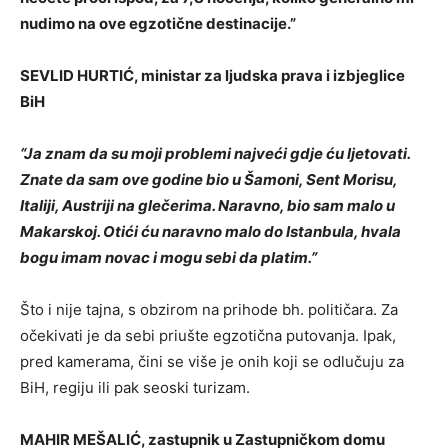
nudimo na ove egzotične destinacije.”
SEVLID HURTIĆ, ministar za ljudska prava i izbjeglice
BiH
“Ja znam da su moji problemi najveći gdje ću ljetovati.
Znate da sam ove godine bio u Šamoni, Sent Morisu,
Italiji, Austriji na glečerima. Naravno, bio sam malo u
Makarskoj. Otići ću naravno malo do Istanbula, hvala
bogu imam novac i mogu sebi da platim.”
Što i nije tajna, s obzirom na prihode bh. političara. Za
očekivati je da sebi priušte egzotična putovanja. Ipak,
pred kamerama, čini se više je onih koji se odlučuju za
BiH, regiju ili pak seoski turizam.
MAHIR MEŠALIĆ, zastupnik u Zastupničkom domu