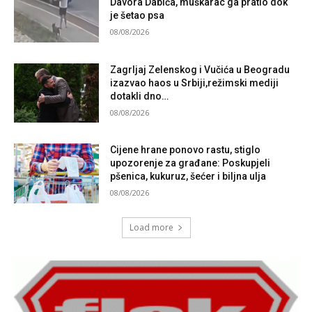
Davora Dabića, muškarac ga pratio dok
je šetao psa
08/08/2026
Zagrljaj Zelenskog i Vučića u Beogradu
izazvao haos u Srbiji,režimski mediji
dotakli dno…
08/08/2026
Cijene hrane ponovo rastu, stiglo
upozorenje za građane: Poskupjeli
pšenica, kukuruz, šećer i biljna ulja
08/08/2026
Load more