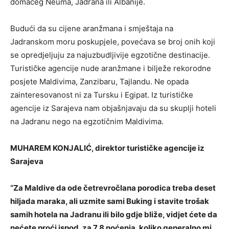
domaćeg Neuma, Jadrana ili Albanije.
Budući da su cijene aranžmana i smještaja na
Jadranskom moru poskupjele, povećava se broj onih koji
se opredjeljuju za najuzbudljivije egzotične destinacije.
Turističke agencije nude aranžmane i bilježe rekorodne
posjete Maldivima, Zanzibaru, Tajlandu. Ne opada
zainteresovanost ni za Tursku i Egipat. Iz turističke
agencije iz Sarajeva nam objašnjavaju da su skuplji hoteli
na Jadranu nego na egzotičnim Maldivima.
MUHAREM KONJALIĆ, direktor turističke agencije iz
Sarajeva
“Za Maldive da ode četrevročlana porodica treba deset
hiljada maraka, ali uzmite sami Buking i stavite trošak
samih hotela na Jadranu ili bilo gdje bliže, vidjet ćete da
nećete proći ispod, za 7,8 noćenja, koliko generalno mi