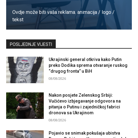
Ovdje može biti vaša reklama. animacija / logo /
tekst
Kontaktirajte nas
POSLJEDNJE VIJESTI
Ukrajinski general otkriva kako Putin
preko Dodika sprema otvaranje ruskog
“drugog fronta” u BiH
08/08/2026
Nakon posjete Zelenskog Srbiji:
Vučićevo izbjegavanje odgovora na
pitanja o Putinu i zajedničkoj fabrici
dronova sa Ukrajinom
08/08/2026
Pojavio se snimak pokušaja ubistva