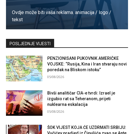
Ovdje može biti vaša reklama. animacija / logo /
tekst
Kontaktirajte nas
POSLJEDNJE VIJESTI
PENZIONISANI PUKOVNIK AMERIČKE
VOJSKE: “Rusija, Kina i Iran stvaraju novi
poredak na Bliskom istoku”
05/08/2026
Bivši analitičar CIA-e tvrdi: Izrael je
izgubio rat sa Teheranom, prijeti
nuklearna eskalacija
05/08/2026
ŠOK VIJEST KOJA ĆE UZDRMATI SRBIJU:
Vučićev pradjed iz Čipuljića zvao se Ante